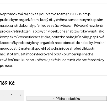
Nepromokavá taštička s poutkem o rozměru 20 × 15 cm je
praktickým organizérem, který díky dvěma samostatným kapsám
na zip zajistí dokonalý přehled ve vašich věcech. Původně navržená
pro diskrétní uložení látkových vložek, dnes nabízí široké využití jako
kompaktní kosmetická taštička, pouzdro na kojicí vložky, papírové
kapesníčky nebo stylový organizér na drobnosti do kabelky. Kvalitní
nepropustný materiál spolehlivě ochrání obsah před vlhkostí i
nečistotami, zatímco integrované poutko umožňuje snadné
zavěšení na ruku nebo kočárek, takže budete mít vše potřebné vždy
po ruce.
169
Kč
Přidat do košíku