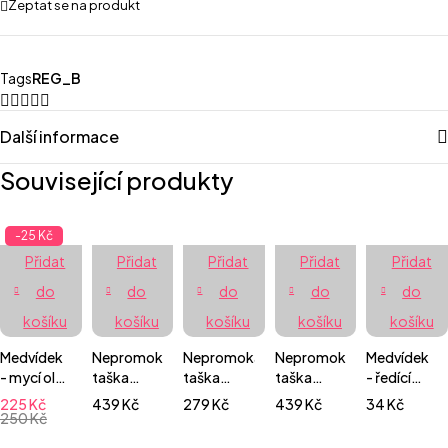
Zeptat se na produkt
Tags
REG_B
Další informace
Související produkty
-25 Kč
Přidat
Přidat
Přidat
Přidat
Přidat
do
do
do
do
do
košíku
košíku
košíku
košíku
košíku
Medvídek
Nepromokavá
Nepromokavá
Nepromokavá
Medvídek
- mycí olej
taška
taška
taška
- ředící
na
velká -
extra
velká -
lahvička se
225
Kč
439
Kč
279
Kč
439
Kč
34
Kč
zadečky
Květiny
jemná
Melouny
sprejem
250
Kč
100ml
normal -