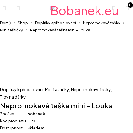
0
Domů
Shop
Doplňky k přebalování
Nepromokavé tašky
Mini taštičky
Nepromokavá taška mini – Louka
Doplňky k přebalování
,
Mini taštičky
,
Nepromokavé tašky
,
Tipy na dárky
Nepromokavá taška mini – Louka
Značka
Bobánek
Kód produktu
1TM
Dostupnost
Skladem