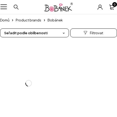
0
Domů
Product brands
Bobánek
Seřadit podle oblíbenosti