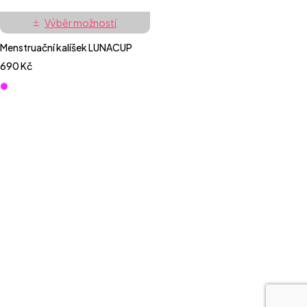
Výběr možností
Menstruační kalíšek LUNACUP
690
Kč