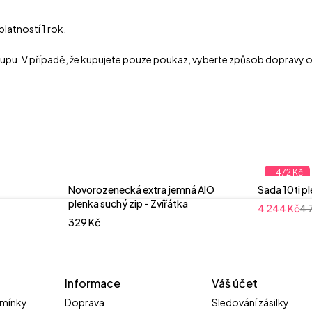
platností 1 rok.
ákupu. V případě, že kupujete pouze poukaz, vyberte způsob dopravy o
-472 Kč
Novorozenecká extra jemná AIO
Sada 10ti p
plenka suchý zip - Zvířátka
4 244
Kč
4 
329
Kč
Informace
Váš účet
mínky
Doprava
Sledování zásilky