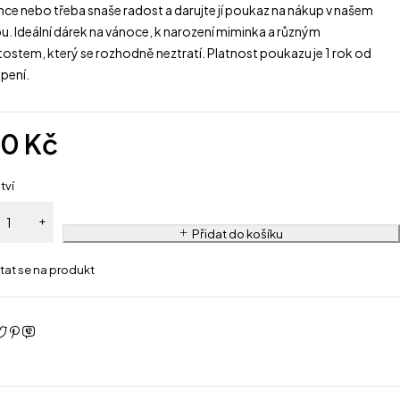
ce nebo třeba snaše radost a darujte jí poukaz na nákup v našem
u. Ideální dárek na vánoce, k narození miminka a různým
itostem, který se rozhodně neztratí. Platnost poukazu je 1 rok od
pení.
00
Kč
tví
Přidat do košíku
tat se na produkt