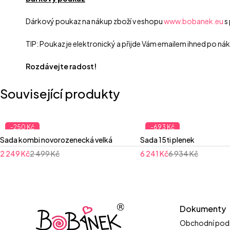
Dárkový poukaz na nákup zboží v eshopu
www.bobanek.eu
s 
TIP: Poukaz je elektronický a přijde Vám emailem ihned po n
Rozdávejte radost!
Související produkty
-250 Kč
-693 Kč
Sada kombi novorozenecká velká
Sada 15ti plenek
2 249
Kč
2 499
Kč
6 241
Kč
6 934
Kč
Dokumenty
Obchodní pod