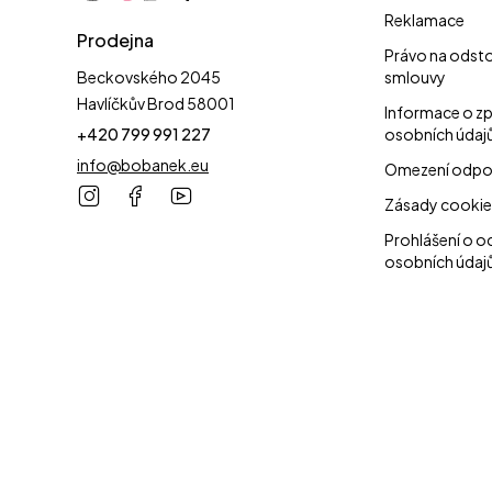
Reklamace
Prodejna
Právo na odst
Beckovského 2045
smlouvy
Havlíčkův Brod 58001
Informace o z
+420 799 991 227
osobních údaj
info@bobanek.eu
Omezení odpo
Zásady cookie
Prohlášení o o
osobních údaj
Copyright ©2026 Bobánek s.r.o.
Naším posláním je nahrazení všech jednorázových věcí pratelnými a ek
peněženku.