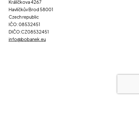
Králíčkova 4267
Havlíčkův Brod 58001
Czech republic
IČO: 08532451
DIČO:CZ08532451
info@bobanek.eu