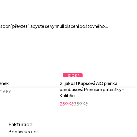
sobní převzetí, abyste se vyhnuli placení poštovného…
-100 Kč
lenek
2. jakost Kapsová AIO plenka
bambusová Premium patentky -
716
Kč
Kolibříci
289
Kč
389
Kč
Fakturace
Bobánek s.r.o.