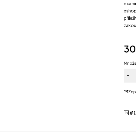
mamin
eshop
přílež
zakou
3
Množs
Zep