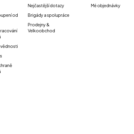
Nejčastější dotazy
Mé objednávky
oupení od
Brigády a spolupráce
Prodejny &
pracování
Velkoobchod
ů
vědnosti
s
chraně
ů
ologickým alternativami, které navíc ušetří i vaši