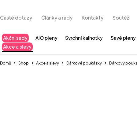
Časté dotazy
Články a rady
Kontakty
Soutěž
Akční sady
AIO pleny
Svrchní kalhotky
Savé pleny
Akce a slevy
Domů
Shop
Akce a slevy
Dárkové poukázky
Dárkový pouk