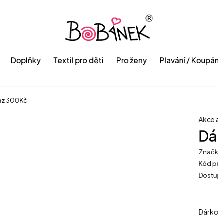
Doplňky
Textil pro děti
Pro ženy
Plavání / Koupán
az 300Kč
Akce a
Dá
Znač
Kód p
Dostu
Dárko