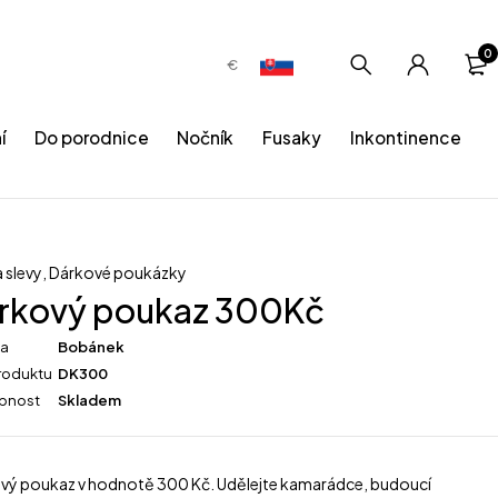
0
€
í
Do porodnice
Nočník
Fusaky
Inkontinence
 slevy
,
Dárkové poukázky
rkový poukaz 300Kč
ka
Bobánek
roduktu
DK300
pnost
Skladem
vý poukaz v hodnotě 300 Kč. Udělejte kamarádce, budoucí