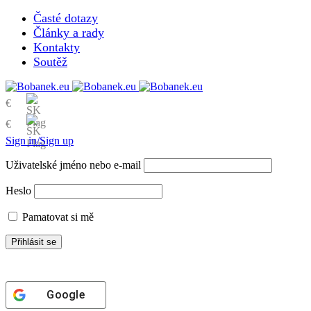
Časté dotazy
Články a rady
Kontakty
Soutěž
€
€
Sign in/Sign up
Uživatelské jméno nebo e-mail
Heslo
Pamatovat si mě
Google