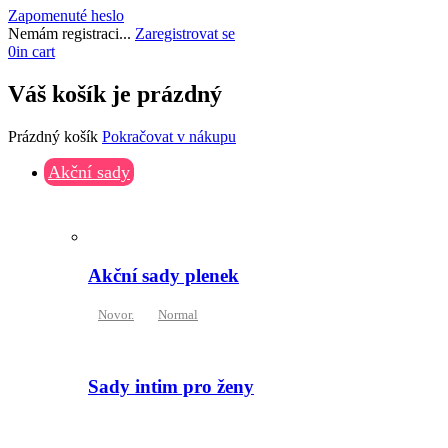
Zapomenuté heslo
Nemám registraci...
Zaregistrovat se
0
in cart
Váš košík je prázdný
Prázdný košík
Pokračovat v nákupu
Akční sady
Akční sady plenek
Novor.
Normal
Sady intim pro ženy