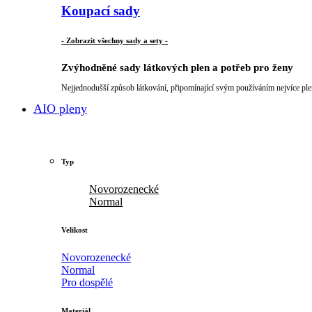
Koupací sady
- Zobrazit všechny sady a sety -
Zvýhodněné sady látkových plen a potřeb pro ženy
Nejjednodušší způsob látkování, připomínající svým používáním nejvíce ple
AIO pleny
Typ
Novorozenecké
Normal
Velikost
Novorozenecké
Normal
Pro dospělé
Materiál