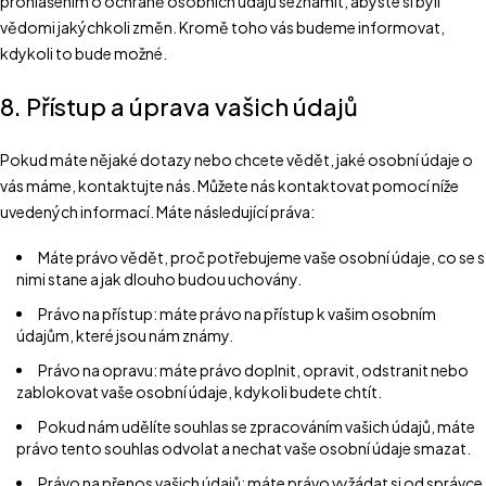
prohlášením o ochraně osobních údajů seznámit, abyste si byli
vědomi jakýchkoli změn. Kromě toho vás budeme informovat,
kdykoli to bude možné.
8. Přístup a úprava vašich údajů
Pokud máte nějaké dotazy nebo chcete vědět, jaké osobní údaje o
vás máme, kontaktujte nás. Můžete nás kontaktovat pomocí níže
uvedených informací. Máte následující práva:
Máte právo vědět, proč potřebujeme vaše osobní údaje, co se s
nimi stane a jak dlouho budou uchovány.
Právo na přístup: máte právo na přístup k vašim osobním
údajům, které jsou nám známy.
Právo na opravu: máte právo doplnit, opravit, odstranit nebo
zablokovat vaše osobní údaje, kdykoli budete chtít.
Pokud nám udělíte souhlas se zpracováním vašich údajů, máte
právo tento souhlas odvolat a nechat vaše osobní údaje smazat.
Právo na přenos vašich údajů: máte právo vyžádat si od správce