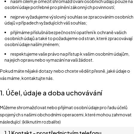
naším cílem je omezit shromažďování osobních údajů pouze na
osobní údaje potřebné pro plnění zákonných povinností;
nejprve vyžadujeme výslovný souhlas se zpracováním osobních
údajů v případech vyžadujících váš souhlas;
přijímáme příslušná bezpečnostní opatření k ochraně vašich
osobních údajů a také to požadujeme od stran, které zpracovávají
osobní údaje naším jménem;
respektujeme vaše právo na přístup k vašim osobním údajům,
na jejich opravu nebo vymazání na vaši žádost.
Pokud máte nějaké dotazy nebo chcete vědět přesně, jaké údaje o
vás máme, kontaktujte nás.
1. Účel, údaje a doba uchovávání
Můžeme shromažďovat nebo přijímat osobní údaje pro řadu účelů
spojených s našimi obchodními operacemi, které mohou zahrnovat
následující: (kliknutím rozbalíte)
1.1 Kontakt - prostřednictvím telefonu,