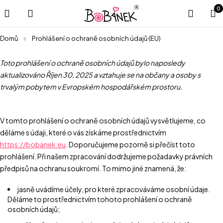
0
Domů
Prohlášení o ochraně osobních údajů (EU)
Toto prohlášení o ochraně osobních údajů bylo naposledy
aktualizováno Říjen 30, 2025 a vztahuje se na občany a osoby s
trvalým pobytem v Evropském hospodářském prostoru.
V tomto prohlášení o ochraně osobních údajů vysvětlujeme, co
děláme s údaji, které o vás získáme prostřednictvím
https://bobanek.eu
. Doporučujeme pozorně si přečíst toto
prohlášení. Při našem zpracování dodržujeme požadavky právních
předpisů na ochranu soukromí. To mimo jiné znamená, že:
jasně uvádíme účely, pro které zpracováváme osobní údaje.
Děláme to prostřednictvím tohoto prohlášení o ochraně
osobních údajů;