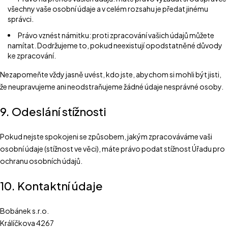
všechny vaše osobní údaje a v celém rozsahu je předat jinému
správci.
Právo vznést námitku: proti zpracování vašich údajů můžete
namítat. Dodržujeme to, pokud neexistují opodstatněné důvody
ke zpracování.
Nezapomeňte vždy jasně uvést, kdo jste, abychom si mohli být jisti,
že neupravujeme ani neodstraňujeme žádné údaje nesprávné osoby.
9. Odeslání stížnosti
Pokud nejste spokojeni se způsobem, jakým zpracováváme vaši
osobní údaje (stížnost ve věci), máte právo podat stížnost Úřadu pro
ochranu osobních údajů.
10. Kontaktní údaje
Bobánek s.r.o.
Králíčkova 4267