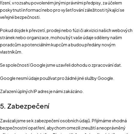
řízení, v rozsahu povoleném jinými právními předpisy, za účelem
poskytnutí informací nebo pro vyšetřování záležitosti týkající se
veřejné bezpečnosti.
Pokud dojde k převzetí, prodeji nebo fúzi či akvizici našich webových
stránek nebo organizace, mohou být vaše údaje sděleny našim
poradcům a potenciálním kupcům a budou předány novým
vlastníkům.
Se společností Google jsme uzavřeli dohodu o zpracování dat.
Google nesmí údaje používat pro žádné jiné služby Google.
Zařazení úplných IP adres je námi zakázáno.
5. Zabezpečení
Zavázali jsme se k zabezpečení osobních údajů. Přijímáme vhodná
bezpečnostní opatření, abychom omezili zneužití a neoprávněný