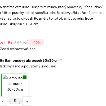
Nabízíme vám ubrousek pro miminka, který můžete využít na utírání
tělíčka, pusinky nebo i zadečku. Jeho široké využití a úžasná jemnost
vás naprosto okouzlí. Rozměry tohoto bambusového froté
ubrousku jsou 30x30cm.
311
Kč
345
Kč
-
10
%
Zde si sestavte vaši sadu:
5x Bambusový ubrousek 30x30 cm
látkový a znovupoužitelný ubrousek
-
+