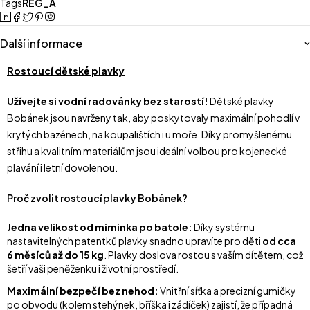
Tags
REG_A
Další informace
Rostoucí dětské plavky
Užívejte si vodní radovánky bez starostí!
Dětské plavky
Bobánek jsou navrženy tak, aby poskytovaly maximální pohodlí v
krytých bazénech, na koupalištích i u moře. Díky promyšlenému
střihu a kvalitním materiálům jsou ideální volbou pro kojenecké
plavání i letní dovolenou.
Proč zvolit rostoucí plavky Bobánek?
Jedna velikost od miminka po batole:
Díky systému
nastavitelných patentků plavky snadno upravíte pro děti
od cca
6 měsíců až do 15 kg
. Plavky doslova rostou s vaším dítětem, což
šetří vaši peněženku i životní prostředí.
Maximální bezpečí bez nehod:
Vnitřní síťka a precizní gumičky
po obvodu (kolem stehýnek, bříška i zádíček) zajistí, že případná