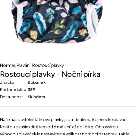
Normal
,
Plavání
,
Rostoucí plavky
Rostoucí plavky – Noční pírka
Značka
Bobánek
Kód produktu
35P
Dostupnost
Skladem
Naše nastavitelné látkové plavky jsou ideální na kojenecké plavání.
Rostou s vaším dítětem od 6 měsíců až do 15 kg. Obrovskou
výhodou plaveček je nastavitelná velikost pomocí patentek, takže