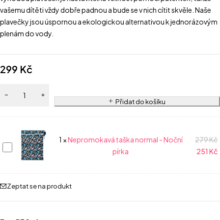
vašemu dítěti vždy dobře padnou a bude se v nich cítit skvěle. Naše
plavečky jsou úspornou a ekologickou alternativou k jednorázovým
plenám do vody.
299
Kč
Přidat do košíku
1
×
Nepromokavá taška normal - Noční
279
Kč
Nepromokavá
pírka
251
Kč
taška
normal
-
Zeptat se na produkt
Noční
pírka