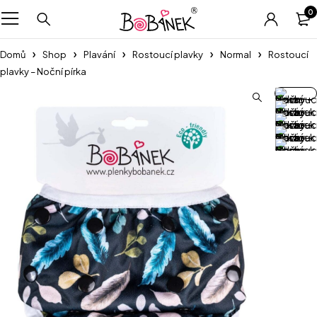
0
Domů
Shop
Plavání
Rostoucí plavky
Normal
Rostoucí
plavky – Noční pírka