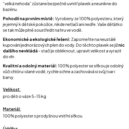
“velká nehoda” zůstane bezpečně uvnitř plavek a neunikne do
bazénu.
Pohodlí na prvním místě:
Vyrobeny ze 100% polyesteru, který
je jemný k dětské pokožce, nikde netlačí ani nedře. Vaše děťátko
se tak může plně soustředit na hru ve vodě.
Ekonomické a ekologické řešení:
Zapomeňte na neustálé
kupování jednorázových plen do vody. Do těchto plavek se již
nic
dalšího nevkládá
– stačí je obléknout, upravit velikost a vyrazit
do vln.
Kvalitní a odolný materiál:
100% polyester se síťkou je odolný
vůči chlóru i slané vodě, rychle schne a zachovává si svůj tvar i
barvy.
Velikost
:
pro děti o váze 5-15 kg
Materiál
:
100% polyester s prodyšnou vnitřní síťkou
Údržba
: