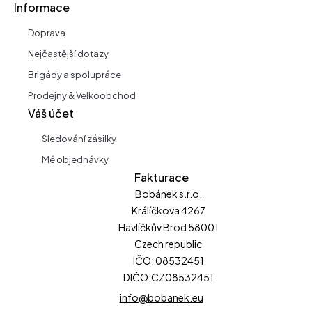
Informace
Doprava
Nejčastější dotazy
Brigády a spolupráce
Prodejny & Velkoobchod
Váš účet
Sledování zásilky
Mé objednávky
Fakturace
Bobánek s.r.o.
Králíčkova 4267
Havlíčkův Brod 58001
Czech republic
IČO: 08532451
DIČO:CZ08532451
info@bobanek.eu