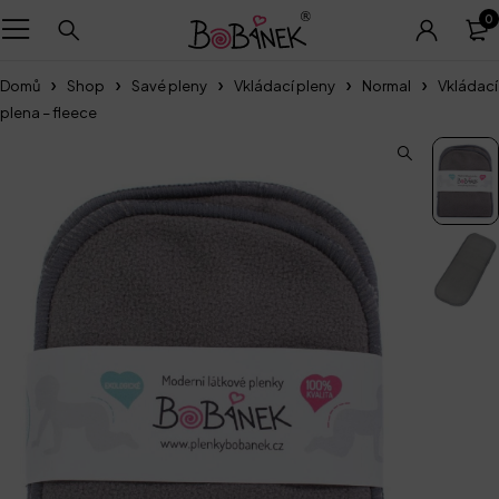
0
Domů
Shop
Savé pleny
Vkládací pleny
Normal
Vkládací
plena – fleece