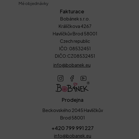
Mé objednávky
Fakturace
Bobánek s.r.o.
Králíčkova 4267
Havlíčkův Brod 58001
Czech republic
IČO: 08532451
DIČO:CZ08532451
info@bobanek.eu
Prodejna
Beckovského 2045 Havlíčkův
Brod 58001
+420 799 991 227
info@bobanek.eu