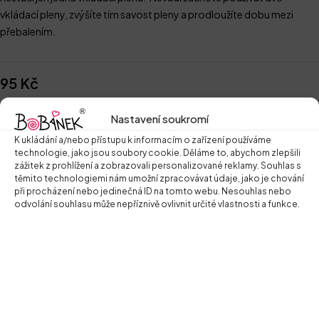
vkládací pleny, zvýšíte tím savost pleny a prodloužíte dobu mezi
přebalením.
95
Kč
Nastavení soukromí
Přidat do košíku
K ukládání a/nebo přístupu k informacím o zařízení používáme
technologie, jako jsou soubory cookie. Děláme to, abychom zlepšili
Zeptat se na produkt
zážitek z prohlížení a zobrazovali personalizované reklamy. Souhlas s
těmito technologiemi nám umožní zpracovávat údaje, jako je chování
při procházení nebo jedinečná ID na tomto webu. Nesouhlas nebo
odvolání souhlasu může nepříznivě ovlivnit určité vlastnosti a funkce.
Tags
REG_B
Další informace
Vkládací plena fleece
Vkládací plena je vyrobena z vysoce savého tmavého fleecu – 100