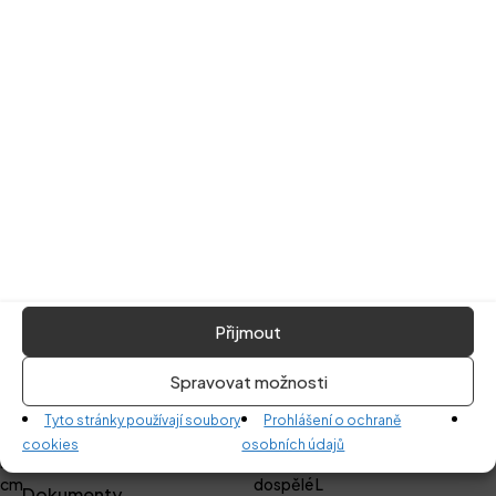
Související produkty
Vyprodáno
Přijmout
Spravovat možnosti
Přidat do košíku
Čtěte více
Tyto stránky používají soubory
Prohlášení o ochraně
cookies
osobních údajů
Dětská osuška - Žraloci 70x140
Inkontinenční kalhotky pro
cm
dospělé L
Dokumenty