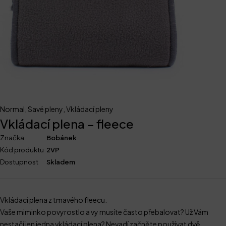
Normal
,
Savé pleny
,
Vkládací pleny
Vkládací plena – fleece
Značka
Bobánek
Kód produktu
2VP
Dostupnost
Skladem
Vkládací plena z tmavého fleecu.
Vaše miminko povyrostlo a vy musíte často přebalovat? Už Vám
nestačí jen jedna vkládací plena? Nevadí začněte používat dvě