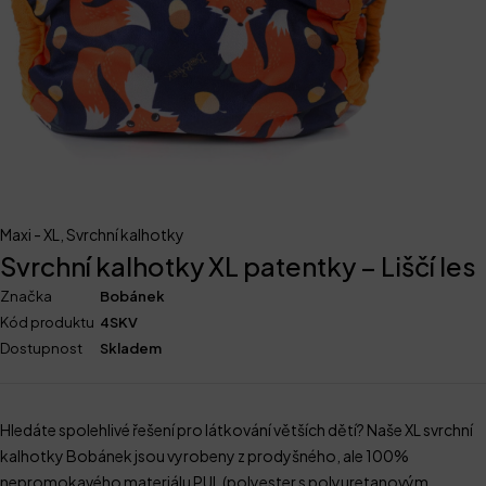
Maxi - XL
,
Svrchní kalhotky
Svrchní kalhotky XL patentky – Liščí les
Značka
Bobánek
Kód produktu
4SKV
Dostupnost
Skladem
Hledáte spolehlivé řešení pro látkování větších dětí? Naše XL svrchní
kalhotky Bobánek jsou vyrobeny z prodyšného, ale 100%
nepromokavého materiálu PUL (polyester s polyuretanovým