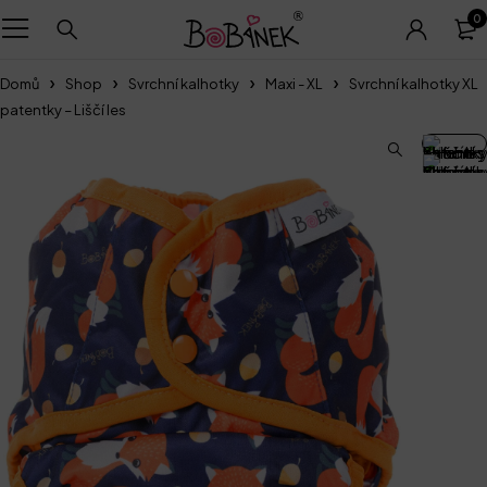
0
Domů
Shop
Svrchní kalhotky
Maxi - XL
Svrchní kalhotky XL
patentky – Liščí les