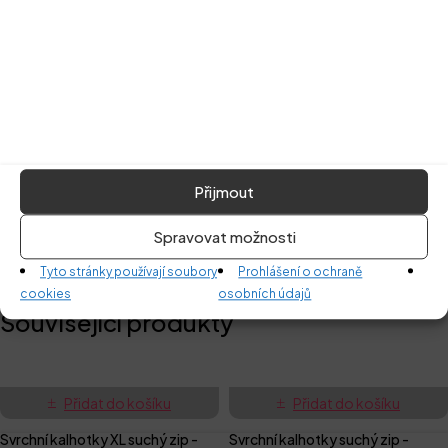
problém s nočním pomočováním, ale už nechtějí nosit klasické
pleny.
Velikost
:
pro děti o váze 10-24 kg
Materiál
:
100% PUL
Přijmout
Údržba
:
Spravovat možnosti
Tyto stránky používají soubory
Prohlášení o ochraně
cookies
osobních údajů
Související produkty
Přidat do košíku
Přidat do košíku
Svrchní kalhotky XL suchý zip -
Svrchní kalhotky suchý zip -