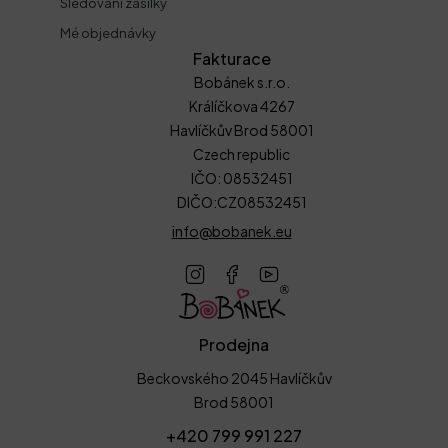
Sledování zásilky
Mé objednávky
Fakturace
Bobánek s.r.o.
Králíčkova 4267
Havlíčkův Brod 58001
Czech republic
IČO: 08532451
DIČO:CZ08532451
info@bobanek.eu
Prodejna
Beckovského 2045 Havlíčkův
Brod 58001
+420 799 991 227