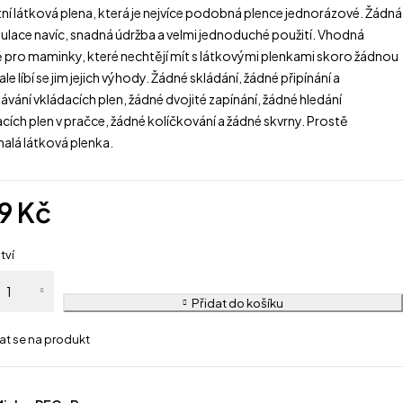
ní látková plena, která je nejvíce podobná plence jednorázové. Žádná
ulace navíc, snadná údržba a velmi jednoduché použití. Vhodná
ě pro maminky, které nechtějí mít s látkovými plenkami skoro žádnou
 ale líbí se jim jejich výhody. Žádné skládání, žádné připínání a
ávání vkládacích plen, žádné dvojité zapínání, žádné hledání
cích plen v pračce, žádné kolíčkování a žádné skvrny. Prostě
alá látková plenka.
9
Kč
tví
Přidat do košíku
at se na produkt
a