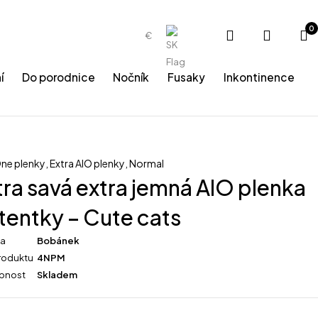
0
€
í
Do porodnice
Nočník
Fusaky
Inkontinence
 One plenky
,
Extra AIO plenky
,
Normal
tra savá extra jemná AIO plenka
tentky – Cute cats
ka
Bobánek
roduktu
4NPM
pnost
Skladem