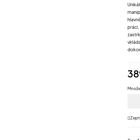
Unikát
manip
hlavn
práci,
zastrk
vkláda
dokon
38
Množs
Extra
savá
extra
Zept
jemná
AIO
plenk