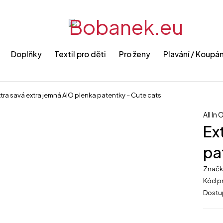
Doplňky
Textil pro děti
Pro ženy
Plavání / Koupán
tra savá extra jemná AIO plenka patentky – Cute cats
All In
Ex
pa
Znač
Kód p
Dostu