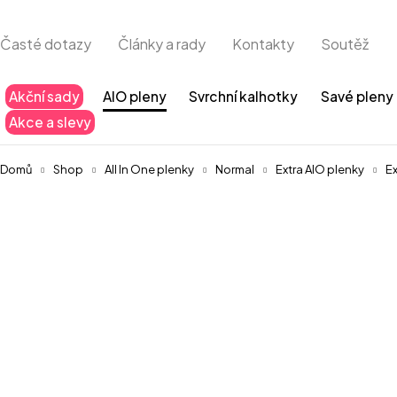
Časté dotazy
Články a rady
Kontakty
Soutěž
Akční sady
AIO pleny
Svrchní kalhotky
Savé pleny
Akce a slevy
Domů
Shop
All In One plenky
Normal
Extra AIO plenky
Ex