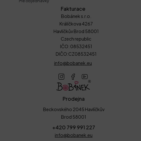
Mé objednávky
Fakturace
Bobánek s.r.o.
Králíčkova 4267
Havlíčkův Brod 58001
Czech republic
IČO: 08532451
DIČO:CZ08532451
info@bobanek.eu
Prodejna
Beckovského 2045 Havlíčkův
Brod 58001
+420 799 991 227
info@bobanek.eu