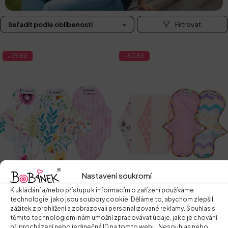
Seřadit podle oblíbenosti
-39 Kč
-60 Kč
Nastavení soukromí
K ukládání a/nebo přístupu k informacím o zařízení používáme
technologie, jako jsou soubory cookie. Děláme to, abychom zlepšili
Vybrat si sadu
Vybrat si sadu
zážitek z prohlížení a zobrazovali personalizované reklamy. Souhlas s
těmito technologiemi nám umožní zpracovávat údaje, jako je chování
Sada látkových vložek intim
Sada látkových vložek
při procházení nebo jedinečná ID na tomto webu. Nesouhlas nebo