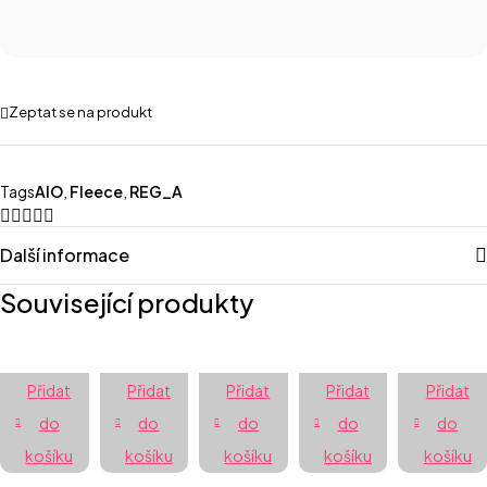
Zeptat se na produkt
Tags
AIO
,
Fleece
,
REG_A
Další informace
Související produkty
Přidat
Přidat
Přidat
Přidat
Přidat
do
do
do
do
do
košíku
košíku
košíku
košíku
košíku