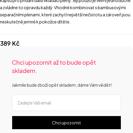
kapsu pro přidání další vkládací pleny. Její použití je velmi jednoduché
a zvládne to opravdu každý. Vhodné kombinovat s bambusovými
separačními plenami, které zachytí největší nečistotu a zároveň jsou
neskutečně jemné k pokožce dítěte.
389
Kč
Chci upozornit až to bude opět
skladem.
Jakmile bude zboží opět skladem, dáme Vám vědět!