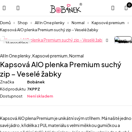
0
Domů
Shop
All In One plenky
Normal
Kapsové premium
Kapsová AIO plenka Premium suchý zip – Veselé žabky
Vyprodáno
All In One plenky
,
Kapsové premium
,
Normal
Kapsová AIO plenka Premium suchý
zip – Veselé žabky
Značka
Bobánek
Kód produktu
7KPPZ
Dostupnost
Není skladem
Kapsová AIO plena Premium je unikátní svým střihem. Má našité jedno
savé jádro, křidélka z PUL materiálu s velmi měkkou gumičkou a