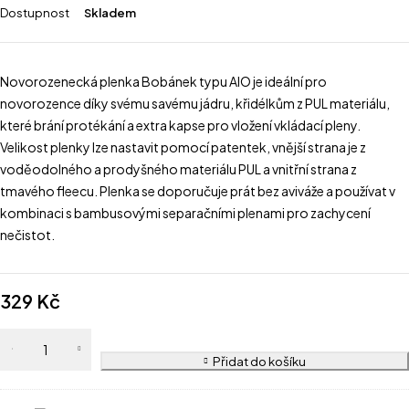
Dostupnost
Skladem
Novorozenecká plenka Bobánek typu AIO je ideální pro
novorozence díky svému savému jádru, křidélkům z PUL materiálu,
které brání protékání a extra kapse pro vložení vkládací pleny.
Velikost plenky lze nastavit pomocí patentek, vnější strana je z
voděodolného a prodyšného materiálu PUL a vnitřní strana z
tmavého fleecu. Plenka se doporučuje prát bez aviváže a používat v
kombinaci s bambusovými separačními plenami pro zachycení
nečistot.
329
Kč
Přidat do košíku