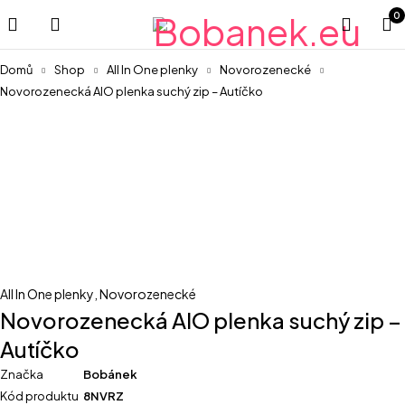
0
Domů
Shop
All In One plenky
Novorozenecké
Novorozenecká AIO plenka suchý zip – Autíčko
All In One plenky
,
Novorozenecké
Novorozenecká AIO plenka suchý zip –
Autíčko
Značka
Bobánek
Kód produktu
8NVRZ