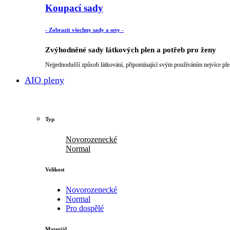
Koupací sady
- Zobrazit všechny sady a sety -
Zvýhodněné sady látkových plen a potřeb pro ženy
Nejjednodušší způsob látkování, připomínající svým používáním nejvíce ple
AIO pleny
Typ
Novorozenecké
Normal
Velikost
Novorozenecké
Normal
Pro dospělé
Materiál