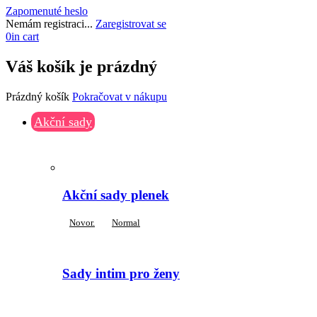
Zapomenuté heslo
Nemám registraci...
Zaregistrovat se
0
in cart
Váš košík je prázdný
Prázdný košík
Pokračovat v nákupu
Akční sady
Akční sady plenek
Novor.
Normal
Sady intim pro ženy