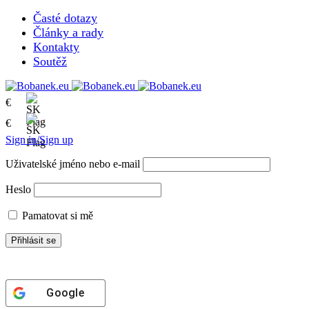
Časté dotazy
Články a rady
Kontakty
Soutěž
€
€
Sign in/Sign up
Uživatelské jméno nebo e-mail
Heslo
Pamatovat si mě
Google