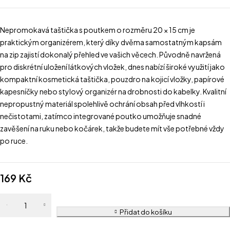
Nepromokavá taštička s poutkem o rozměru 20 × 15 cm je
praktickým organizérem, který díky dvěma samostatným kapsám
na zip zajistí dokonalý přehled ve vašich věcech. Původně navržená
pro diskrétní uložení látkových vložek, dnes nabízí široké využití jako
kompaktní kosmetická taštička, pouzdro na kojicí vložky, papírové
kapesníčky nebo stylový organizér na drobnosti do kabelky. Kvalitní
nepropustný materiál spolehlivě ochrání obsah před vlhkostí i
nečistotami, zatímco integrované poutko umožňuje snadné
zavěšení na ruku nebo kočárek, takže budete mít vše potřebné vždy
po ruce.
169
Kč
Přidat do košíku