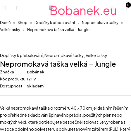
0
Domů
Shop
Doplňky k přebalování
Nepromokavé tašky
Velké tašky
Nepromokavá taška velká – Jungle
Doplňky k přebalování
,
Nepromokavé tašky
,
Velké tašky
Nepromokavá taška velká – Jungle
Značka
Bobánek
Kód produktu
12TV
Dostupnost
Skladem
Velká nepromokavá taška o rozměru 40 × 70 cm je ideálním řešením
pro přehledné skladování špinavého prádla, použitých plen nebo
mokrých věcí, které potřebujete bezpečně izolovat. Je vyrobena z
vysoce odolného polyesteru s polyuretanovým zátěrem (PUL), který