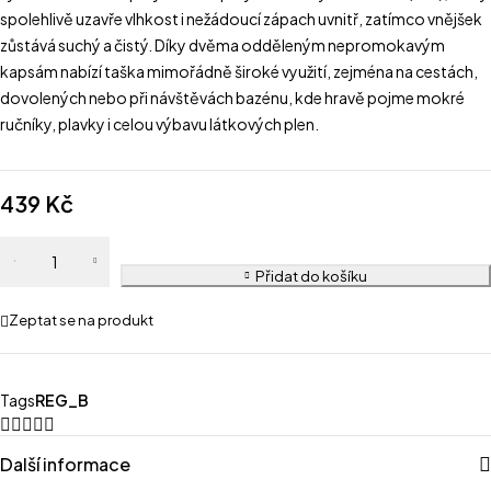
spolehlivě uzavře vlhkost i nežádoucí zápach uvnitř, zatímco vnějšek
zůstává suchý a čistý. Díky dvěma odděleným nepromokavým
kapsám nabízí taška mimořádně široké využití, zejména na cestách,
dovolených nebo při návštěvách bazénu, kde hravě pojme mokré
ručníky, plavky i celou výbavu látkových plen.
439
Kč
Přidat do košíku
Zeptat se na produkt
Tags
REG_B
Další informace