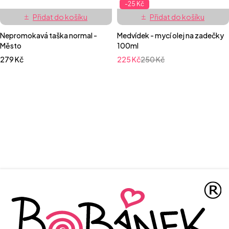
-25 Kč
Přidat do košíku
Přidat do košíku
Nepromokavá taška normal -
Medvídek - mycí olej na zadečky
Město
100ml
279
Kč
225
Kč
250
Kč