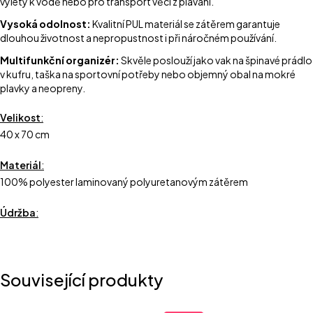
výlety k vodě nebo pro transport věcí z plavání.
Vysoká odolnost:
Kvalitní PUL materiál se zátěrem garantuje
dlouhou životnost a nepropustnost i při náročném používání.
Multifunkční organizér:
Skvěle poslouží jako vak na špinavé prádlo
v kufru, taška na sportovní potřeby nebo objemný obal na mokré
plavky a neopreny.
Velikost
:
40 x 70 cm
Materiál
:
100% polyester laminovaný polyuretanovým zátěrem
Údržba
:
Související produkty