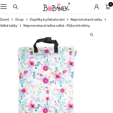
0
Domů
Shop
Doplňky k přebalování
Nepromokavé tašky
Velké tašky
Nepromokavá taška velká – Růžové květiny