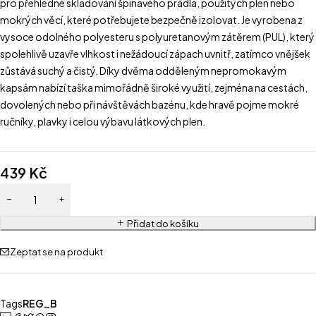
pro přehledné skladování špinavého prádla, použitých plen nebo
mokrých věcí, které potřebujete bezpečně izolovat. Je vyrobena z
vysoce odolného polyesteru s polyuretanovým zátěrem (PUL), který
spolehlivě uzavře vlhkost i nežádoucí zápach uvnitř, zatímco vnějšek
zůstává suchý a čistý. Díky dvěma odděleným nepromokavým
kapsám nabízí taška mimořádně široké využití, zejména na cestách,
dovolených nebo při návštěvách bazénu, kde hravě pojme mokré
ručníky, plavky i celou výbavu látkových plen.
439
Kč
Přidat do košíku
Zeptat se na produkt
Tags
REG_B