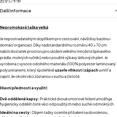
Další informace
Nepromokavá taška velká
Je nepostradatelným doplňkem pro cestování, návštěvy bazénu i
domácí organizaci. Díky nadstandardnímu rozměru 40 × 70 cm
nabízí dostatek prostoru pro uložení velkého množství špinavého
prádla, mokrých ručníků nebo použité výbavy látkových plen. Je
vyrobena z vysoce odolného materiálu (100% polyester laminovaný
polyuretanem), který spolehlivě
uzavře vlhkost i zápach
uvnitř a
zajistí, že okolní věci zůstanou v suchu a čistotě.
Hlavní přednosti a využití:
Dvě oddělené kapsy:
Praktické dvoukomorové řešení umožňuje
hygienicky oddělit čisté věci od použitých nebo suché od mokrých.
Ideální na cesty:
Objem tašky oceníte při balení na dovolenou,