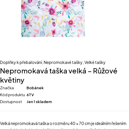
Doplňky k přebalování
,
Nepromokavé tašky
,
Velké tašky
Nepromokavá taška velká – Růžové
květiny
Značka
Bobánek
Kód produktu
6TV
Dostupnost
Jen 1 skladem
Velká nepromokavá taška o rozměru 40 × 70 cm je ideálním řešením