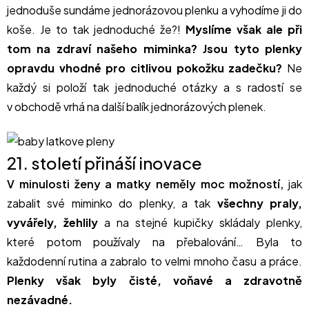
jednoduše sundáme jednorázovou plenku a vyhodíme ji do
koše. Je to tak jednoduché že?!
Myslíme však ale při
tom na zdraví našeho miminka? Jsou tyto plenky
opravdu vhodné pro citlivou pokožku zadečku?
Ne
každý si položí tak jednoduché otázky a s radostí se
v obchodě vrhá na další balík jednorázových plenek.
21. století přináší inovace
V minulosti ženy a matky neměly moc možností,
jak
zabalit své miminko do plenky, a tak
všechny praly,
vyvářely, žehlily
a na stejné kupičky skládaly plenky,
které potom používaly na přebalování… Byla to
každodenní rutina a zabralo to velmi mnoho času a práce.
Plenky však byly čisté, voňavé a zdravotně
nezávadné.