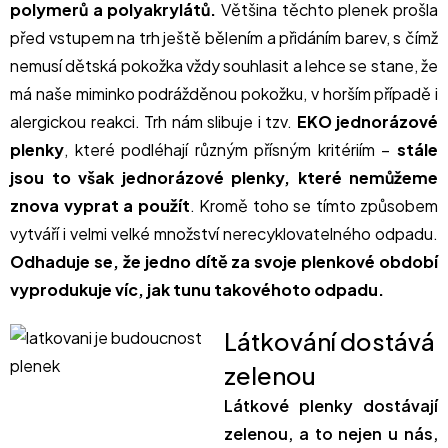
polymerů a polyakrylátů.
Většina těchto plenek prošla
před vstupem na trh ještě bělením a přidáním barev, s čímž
nemusí dětská pokožka vždy souhlasit a lehce se stane, že
má naše miminko podrážděnou pokožku, v horším případě i
alergickou reakci. Trh nám slibuje i tzv.
EKO jednorázové
plenky
, které podléhají různým přísným kritériím –
stále
jsou to však jednorázové plenky, které nemůžeme
znova vyprat a použít
. Kromě toho se tímto způsobem
vytváří i velmi velké množství nerecyklovatelného odpadu.
Odhaduje se, že jedno dítě za svoje plenkové období
vyprodukuje víc, jak tunu takovéhoto odpadu.
Látkování dostává
zelenou
Látkové plenky dostávají
zelenou, a to nejen u nás,