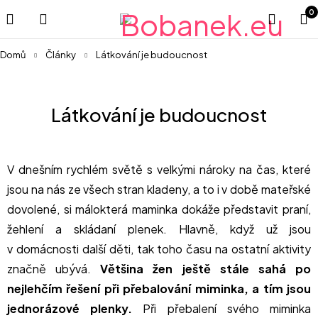
0
Domů
Články
Látkování je budoucnost
Látkování je budoucnost
V dnešním rychlém světě s velkými nároky na čas, které
jsou na nás ze všech stran kladeny, a to i v době mateřské
dovolené, si málokterá maminka dokáže představit praní,
žehlení a skládaní plenek. Hlavně, když už jsou
v domácnosti další děti, tak toho času na ostatní aktivity
značně ubývá.
Většina žen ještě stále sahá po
nejlehčím řešení při přebalování miminka, a tím jsou
jednorázové plenky.
Při přebalení svého miminka