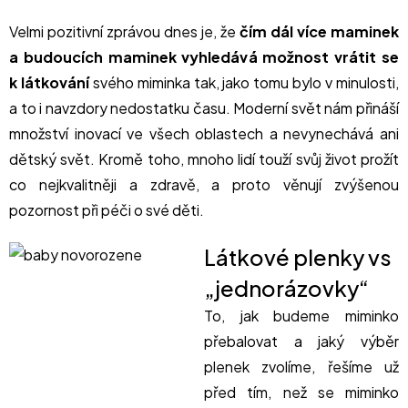
Velmi pozitivní zprávou dnes je, že
čím dál více maminek
a budoucích maminek vyhledává možnost vrátit se
k látkování
svého miminka tak, jako tomu bylo v minulosti,
a to i navzdory nedostatku času. Moderní svět nám přináší
množství inovací ve všech oblastech a nevynechává ani
dětský svět. Kromě toho, mnoho lidí touží svůj život prožít
co nejkvalitněji a zdravě, a proto věnují zvýšenou
pozornost při péči o své děti.
Látkové plenky vs
„jednorázovky“
To, jak budeme miminko
přebalovat a jaký výběr
plenek zvolíme, řešíme už
před tím, než se miminko