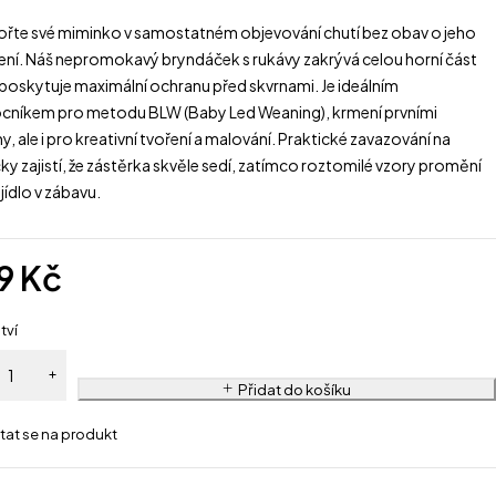
řte své miminko v samostatném objevování chutí bez obav o jeho
ení. Náš nepromokavý bryndáček s rukávy zakrývá celou horní část
 poskytuje maximální ochranu před skvrnami. Je ideálním
níkem pro metodu BLW (Baby Led Weaning), krmení prvními
y, ale i pro kreativní tvoření a malování. Praktické zavazování na
ky zajistí, že zástěrka skvěle sedí, zatímco roztomilé vzory promění
jídlo v zábavu.
9
Kč
tví
Přidat do košíku
tat se na produkt