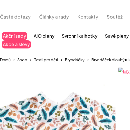
Časté dotazy
Články a rady
Kontakty
Soutěž
Akční sady
AIO pleny
Svrchní kalhotky
Savé pleny
Akce a slevy
Domů
Shop
Textil pro děti
Bryndáčky
Bryndáček dlouhý ruká