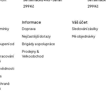
299
Kč
299
Kč
Informace
Váš účet
mínky
Doprava
Sledování zásilky
Nejčastější dotazy
Mé objednávky
oupení od
Brigády a spolupráce
Prodejny &
pracování
Velkoobchod
ů
vědnosti
s
chraně
ů