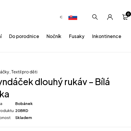
0
€
í
Do porodnice
Nočník
Fusaky
Inkontinence
dáčky
,
Textil pro děti
yndáček dlouhý rukáv – Bílá
rka
ka
Bobánek
roduktu
20BRD
pnost
Skladem