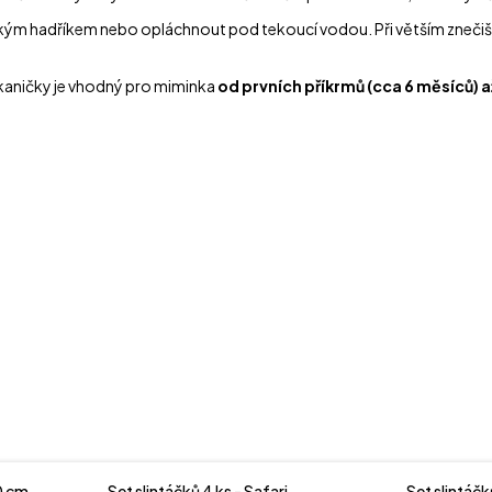
lhkým hadříkem nebo opláchnout pod tekoucí vodou. Při větším znečišt
 tkaničky je vhodný pro miminka
od prvních příkrmů (cca 6 měsíců) a
0 cm
Set slintáčků 4 ks - Safari
Set slintáčk