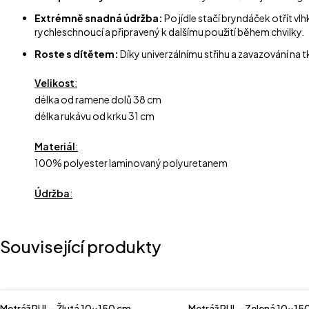
Extrémně snadná údržba:
Po jídle stačí bryndáček otřít v
rychleschnoucí a připravený k dalšímu použití během chvilky.
Roste s dítětem:
Díky univerzálnímu střihu a zavazování na
Velikost
:
délka od ramene dolů 38 cm
délka rukávu od krku 31 cm
Materiál
:
100% polyester laminovaný polyuretanem
Údržba
:
Související produkty
Metráž PUL - Žlutá 10x150 cm
Metráž PUL - Zelená 10x15