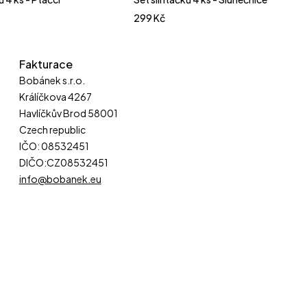
299
Kč
Fakturace
Bobánek s.r.o.
Králíčkova 4267
Havlíčkův Brod 58001
Czech republic
IČO: 08532451
DIČO:CZ08532451
info@bobanek.eu