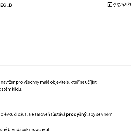
REG_B
vržen pro všechny malé objevitele, kteří se učí jíst
ostém klidu.
polévku či džus, ale zároveň zůstává
prodyšný
, aby se v něm
ěžný bryndáček nezachytil.