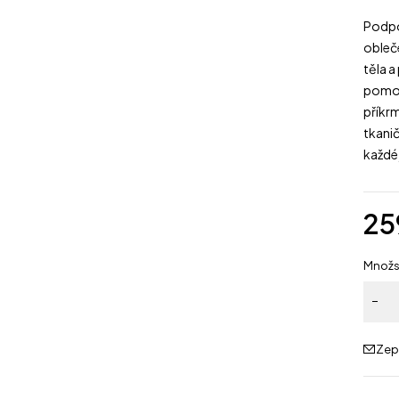
Podpo
obleč
těla a
pomoc
příkrm
tkanič
každé 
25
Množs
Zep