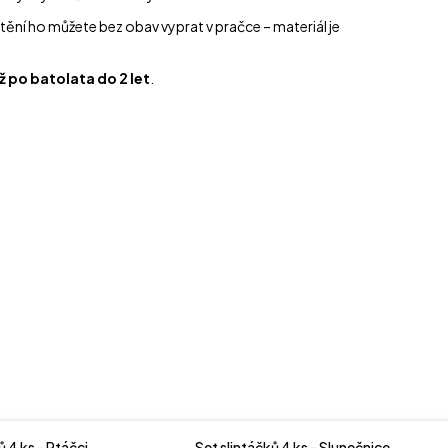
ění ho můžete bez obav vyprat v pračce – materiál je
ž po batolata do 2 let
.
ů 4 ks - Ptáčci
Set slintáčků 4 ks - Slunečnice