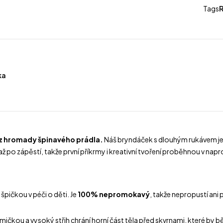
Tags
ka
 z hromady špinavého prádla.
Náš bryndáček s dlouhým rukávem je na
po zápěstí, takže první příkrmy i kreativní tvoření proběhnou v napr
špičkou v péči o děti. Je
100% nepromokavý
, takže nepropustí ani 
kou a vysoký střih chrání horní část těla před skvrnami, které by b