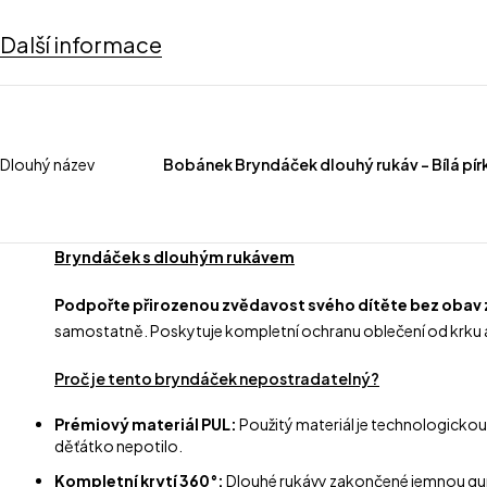
Další informace
Dlouhý název
Bobánek Bryndáček dlouhý rukáv – Bílá pír
Bryndáček s dlouhým rukávem
Podpořte přirozenou zvědavost svého dítěte bez obav
samostatně. Poskytuje kompletní ochranu oblečení od krku až 
Proč je tento bryndáček nepostradatelný?
Prémiový materiál PUL:
Použitý materiál je technologickou 
děťátko nepotilo.
Kompletní krytí 360°:
Dlouhé rukávy zakončené jemnou gumič