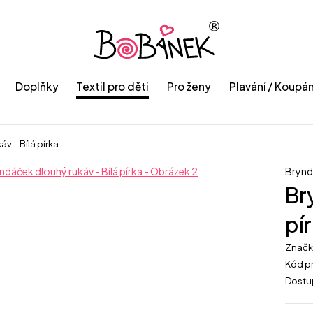
Doplňky
Textil pro děti
Pro ženy
Plavání / Koupán
v – Bílá pírka
Bryn
Br
pí
Znač
Kód p
Dostu