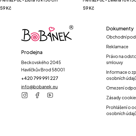
59
Kč
59
Kč
Dokumenty
Obchodní pod
Reklamace
Prodejna
Právo na odst
Beckovského 2045
smlouvy
Havlíčkův Brod 58001
Informace o z
+420 799 991 227
osobních údaj
info@bobanek.eu
Omezení odpo
Zásady cookie
Prohlášení o o
osobních údaj