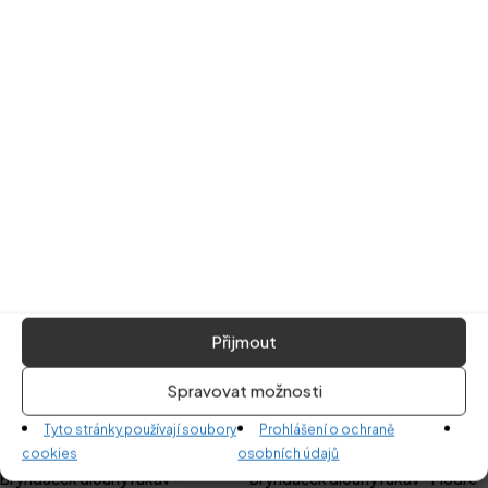
Související produkty
Přijmout
Spravovat možnosti
Tyto stránky používají soubory
Prohlášení o ochraně
Přidat do košíku
Přidat do košíku
cookies
osobních údajů
Bryndáček dlouhý rukáv -
Bryndáček dlouhý rukáv - Modré