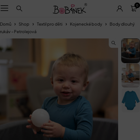
0
Domů
Shop
Textil pro děti
Kojenecké body
Body dlouhý
rukáv – Petrolejová