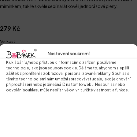
miminkem, takže skvěle sedí na látkové i jednorázové pleny.
279
Kč
Velikost
68
74
Nastavení soukromí
K ukládání a/nebo přístupu k informacím o zařízení používáme
technologie, jako jsou soubory cookie. Děláme to, abychom zlepšili
Přidat do košíku
zážitek z prohlížení a zobrazovali personalizované reklamy. Souhlas s
těmito technologiemi nám umožní zpracovávat údaje, jako je chování
Zeptat se na produkt
při procházení nebo jedinečná ID na tomto webu. Nesouhlas nebo
odvolání souhlasu může nepříznivě ovlivnit určité vlastnosti a funkce.
Tags
REG_E
Další informace
Body s dlouhým rukávem na látkové pleny – prodloužený