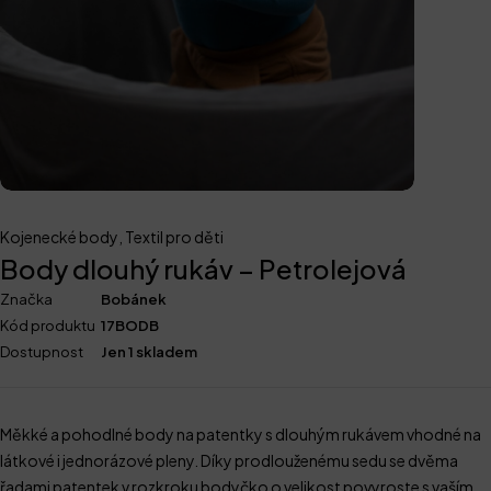
Kojenecké body
,
Textil pro děti
Body dlouhý rukáv – Petrolejová
Značka
Bobánek
Kód produktu
17BODB
Dostupnost
Jen 1 skladem
Měkké a pohodlné body na patentky s dlouhým rukávem vhodné na
látkové i jednorázové pleny. Díky prodlouženému sedu se dvěma
řadami patentek v rozkroku bodyčko o velikost povyroste s vaším