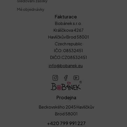
Sledování zásilky
Mé objednávky
Fakturace
Bobánek s.r.o.
Králíčkova 4267
Havlíčkův Brod 58001
Czech republic
IČO: 08532451
DIČO:CZ08532451
info@bobanek.eu
Prodejna
Beckovského 2045 Havlíčkův
Brod 58001
+420 799 991 227