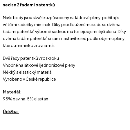
sed se 2 řadami patentků
Naše body jsou skvěle uzpůsobeny na látkové pleny, počítají s
většími zadečky miminek. Díky prodlouženému sedu se dvěma
řadami patentků výborně sednou i na tu nejobjemnější plenu. Díky
dvěma řadám patentků si sami nastavíte sed podle objemu pleny,
kterou miminko zrovna má.
Dvě řady patentků v rozkroku
Vhodné na látkové i jednorázové pleny
Měkký a elastický materiál
Vyrobeno v České republice
Materiál
:
95% bavlna, 5% elastan
Údržba
: