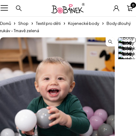
0
Domů
Shop
Textil pro děti
Kojenecké body
Body dlouhý
rukáv – Tmavě zelená