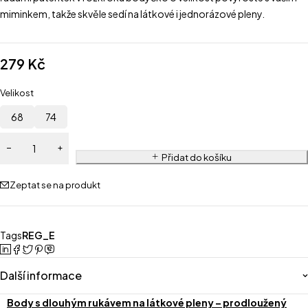
miminkem, takže skvěle sedí na látkové i jednorázové pleny.
279
Kč
Velikost
68
74
Přidat do košíku
Zeptat se na produkt
Tags
REG_E
Další informace
Body s dlouhým rukávem na látkové pleny – prodloužený