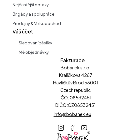
Nejčastější dotazy
Brigády a spolupráce
Prodejny & Velkoobchod
Váš účet
Sledování zásilky
Mé objednávky
Fakturace
Bobánek s.r.o.
Králíčkova 4267
Havlíčkův Brod 58001
Czech republic
IČO: 08532451
DIČO:CZ08532451
info@bobanek.eu