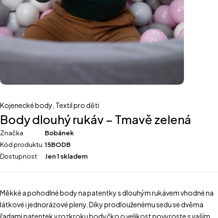
Kojenecké body
,
Textil pro děti
Body dlouhý rukáv – Tmavě zelená
Značka
Bobánek
Kód produktu
15BODB
Dostupnost
Jen 1 skladem
Měkké a pohodlné body na patentky s dlouhým rukávem vhodné na
látkové i jednorázové pleny. Díky prodlouženému sedu se dvěma
řadami patentek v rozkroku bodyčko o velikost povyroste s vaším