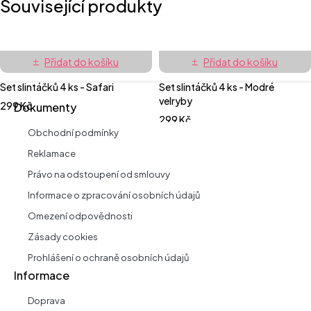
Související produkty
Přidat do košíku
Přidat do košíku
Set slintáčků 4 ks - Safari
Set slintáčků 4 ks - Modré
velryby
299
Kč
Dokumenty
299
Kč
Obchodní podmínky
Reklamace
Právo na odstoupení od smlouvy
Informace o zpracování osobních údajů
Omezení odpovědnosti
Zásady cookies
Prohlášení o ochraně osobních údajů
Informace
Doprava