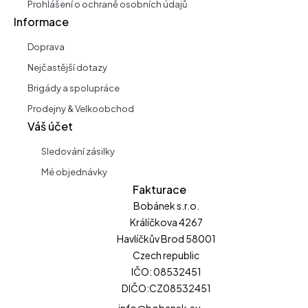
Prohlášení o ochraně osobních údajů
Informace
Doprava
Nejčastější dotazy
Brigády a spolupráce
Prodejny & Velkoobchod
Váš účet
Sledování zásilky
Mé objednávky
Fakturace
Bobánek s.r.o.
Králíčkova 4267
Havlíčkův Brod 58001
Czech republic
IČO: 08532451
DIČO:CZ08532451
info@bobanek.eu