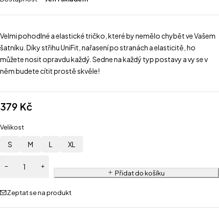
Velmi pohodlné a elastické tričko, které by nemělo chybět ve Vašem
šatníku. Díky střihu UniFit, nařasení po stranách a elasticitě, ho
můžete nosit opravdu každý. Sedne na každý typ postavy a vy se v
něm budete cítit prostě skvěle!
379
Kč
Velikost
S
M
L
XL
Přidat do košíku
Zeptat se na produkt