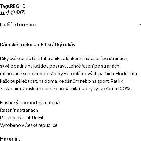
Tags
REG_D
Další informace
Dámské tričko UniFit krátký rukáv
Díky své elasticitě, střihu UniFit a lehkému nařasení po stranách,
skvěle padne na každou postavu. Lehké řasení po stranách
rafinovaně schová nedostatky v problémových partiích. Hodí se na
každou příležitost, na doma, ke džínům nebo na sport. Patří k
základním kouskům dámského šatníku, který využijete na 100%.
Elastický a pohodlný materiál
Řasení na stranách
Prověřený střih UniFit
Vyrobeno v České republice
Materiál
: