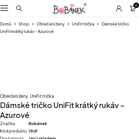
0
Domů
Shop
Oblečení ženy
UniFit trička
Dámské tričko
UniFit krátký rukáv – Azurové
Oblečení ženy
,
UniFit trička
Dámské tričko UniFit krátký rukáv –
Azurové
Značka
Bobánek
Kód produktu
15UF
Dostupnost
Jen 1 skladem