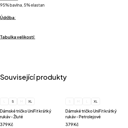
95% bavlna, 5% elastan
Údržba
:
Tabulka velikostí
:
Související produkty
L
S
M
XL
S
M
L
XL
Dámské tričko UniFit krátký
Dámské tričko UniFit krátký
rukáv - Žluté
rukáv - Petrolejové
379
Kč
379
Kč