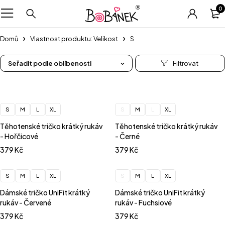
0
Domů
Vlastnost produktu: Velikost
S
Seřadit podle oblíbenosti
S
M
L
XL
S
M
L
XL
Těhotenské tričko krátký rukáv
Těhotenské tričko krátký rukáv
- Hořčicové
- Černé
379
Kč
379
Kč
S
M
L
XL
S
M
L
XL
Dámské tričko UniFit krátký
Dámské tričko UniFit krátký
rukáv - Červené
rukáv - Fuchsiové
379
Kč
379
Kč