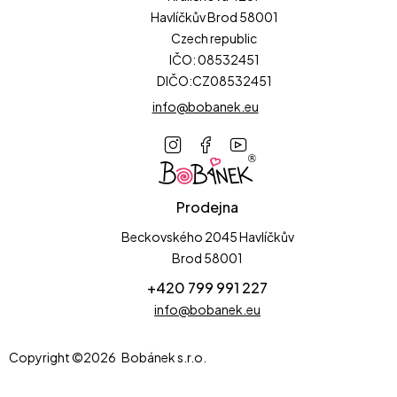
Havlíčkův Brod 58001
Czech republic
IČO: 08532451
DIČO:CZ08532451
info@bobanek.eu
Prodejna
Beckovského 2045 Havlíčkův
Brod 58001
+420 799 991 227
info@bobanek.eu
Copyright ©2026 Bobánek s.r.o.