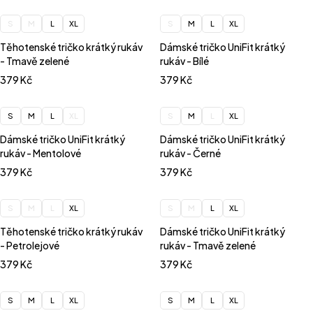
S
M
L
XL
S
M
L
XL
Těhotenské tričko krátký rukáv
Dámské tričko UniFit krátký
- Tmavě zelené
rukáv - Bílé
379
Kč
379
Kč
S
M
L
XL
S
M
L
XL
Dámské tričko UniFit krátký
Dámské tričko UniFit krátký
rukáv - Mentolové
rukáv - Černé
379
Kč
379
Kč
S
M
L
XL
S
M
L
XL
Těhotenské tričko krátký rukáv
Dámské tričko UniFit krátký
- Petrolejové
rukáv - Tmavě zelené
379
Kč
379
Kč
S
M
L
XL
S
M
L
XL