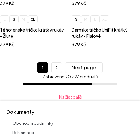
379
Kč
379
Kč
L
S
M
XL
S
M
L
XL
Těhotenské tričko krátký rukáv
Dámské tričko UniFit krátký
- Žluté
rukáv - Fialové
379
Kč
379
Kč
Next page
1
2
Zobrazeno 20 z 27 produktů
Načíst další
Dokumenty
Obchodní podmínky
Reklamace