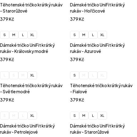
Těhotenské tričko krátký rukáv
Dámské tričko UniFit krátký
- Starorůžové
rukáv - Hořčicové
379
Kč
379
Kč
S
M
L
XL
S
M
L
XL
Dámské tričko UniFit krátký
Dámské tričko UniFit krátký
rukáv - Královsky modré
rukáv - Azurové
379
Kč
379
Kč
L
S
M
XL
S
M
L
XL
Těhotenské tričko krátký rukáv
Těhotenské tričko krátký rukáv
- Světle modré
- Fialové
379
Kč
379
Kč
S
M
L
XL
S
M
L
XL
Dámské tričko UniFit krátký
Dámské tričko UniFit krátký
rukáv - Petrolejové
rukáv - Starorůžové