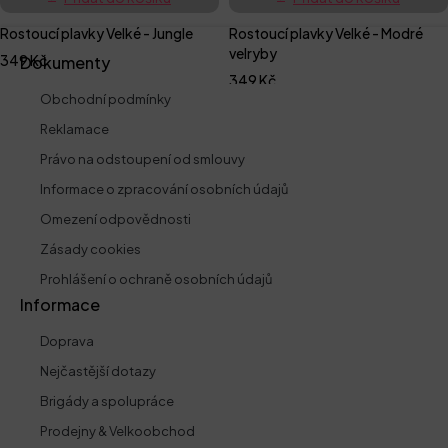
Rostoucí plavky Velké - Jungle
Rostoucí plavky Velké - Modré
velryby
349
Kč
Dokumenty
349
Kč
Obchodní podmínky
Reklamace
Právo na odstoupení od smlouvy
Informace o zpracování osobních údajů
Omezení odpovědnosti
Zásady cookies
Prohlášení o ochraně osobních údajů
Informace
Doprava
Nejčastější dotazy
Brigády a spolupráce
Prodejny & Velkoobchod