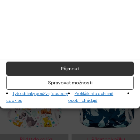
Související produkty
Přijmout
Spravovat možnosti
Tyto stránky používají soubory
Prohlášení o ochraně
cookies
osobních údajů
Přidat do košíku
Přidat do košíku