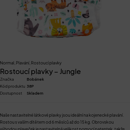
Normal
,
Plavání
,
Rostoucí plavky
Rostoucí plavky – Jungle
Značka
Bobánek
Kód produktu
38P
Dostupnost
Skladem
Naše nastavitelné látkové plavky jsou ideální na kojenecké plavání.
Rostou s vaším dítětem od 6 měsíců až do 15 kg. Obrovskou
výhodou plaveček je nastavitelná velikost pomocí patentek, takže