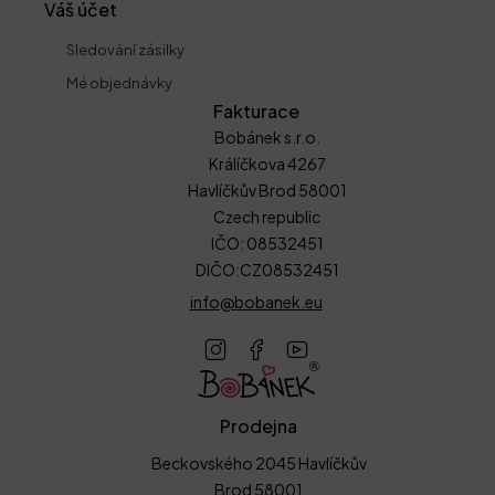
Váš účet
Sledování zásilky
Mé objednávky
Fakturace
Bobánek s.r.o.
Králíčkova 4267
Havlíčkův Brod 58001
Czech republic
IČO: 08532451
DIČO:CZ08532451
info@bobanek.eu
Prodejna
Beckovského 2045 Havlíčkův
Brod 58001