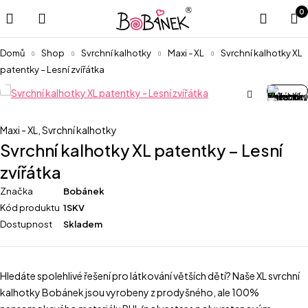
0
Domů
Shop
Svrchní kalhotky
Maxi - XL
Svrchní kalhotky XL
patentky – Lesní zvířátka
Maxi - XL
,
Svrchní kalhotky
Svrchní kalhotky XL patentky – Lesní
zvířátka
Značka
Bobánek
Kód produktu
1SKV
Dostupnost
Skladem
Hledáte spolehlivé řešení pro látkování větších dětí? Naše XL svrchní
kalhotky Bobánek jsou vyrobeny z prodyšného, ale 100%