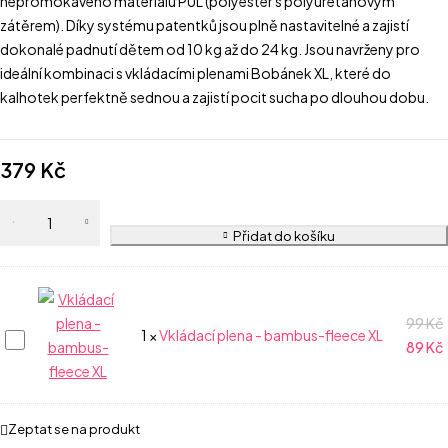
nepromokavého materiálu PUL (polyester s polyuretanovým
zátěrem). Díky systému patentků jsou plně nastavitelné a zajistí
dokonalé padnutí dětem od 10 kg až do 24 kg. Jsou navrženy pro
ideální kombinaci s vkládacími plenami Bobánek XL, které do
kalhotek perfektně sednou a zajistí pocit sucha po dlouhou dobu.
379
Kč
Přidat do košíku
99
Kč
Vkládací
1
×
Vkládací plena - bambus-fleece XL
89
Kč
plena
-
bambus-
fleece
Zeptat se na produkt
XL