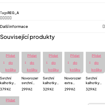
Tags
REG_A
Další informace
Související produkty
Přidat
Přidat
Přidat
Přidat
Přidat
do
do
do
do
do
košíku
košíku
košíku
košíku
košíku
Svrchní
Novorozenecké
Svrchní
Novorozenecké
Svrchní
kalhotky
svrchní
kalhotky
extra
kalhotky
XL suchý
kalhotky
patentky -
jemné
suchý zip -
379
Kč
299
Kč
329
Kč
299
Kč
329
Kč
zip -
suchý zip -
Chameleoni
svrchní
Veselé
Veselé
U moře
kalhotky
žabky
Přidat
žabky
patentky -