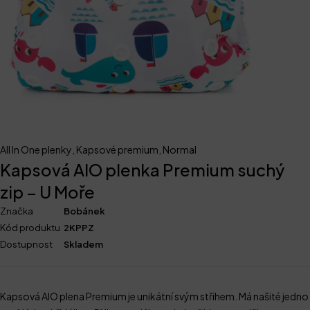
All In One plenky
,
Kapsové premium
,
Normal
Kapsová AIO plenka Premium suchý
zip – U Moře
Značka
Bobánek
Kód produktu
2KPPZ
Dostupnost
Skladem
Kapsová AIO plena Premium je unikátní svým střihem. Má našité jedno