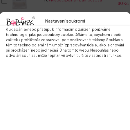
80
Kč
plena
-
bambusová
Nastavení soukromí
Zeptat se na produkt
K ukládání a/nebo přístupu k informacím o zařízení používáme
technologie, jako jsou soubory cookie. Děláme to, abychom zlepšili
zážitek z prohlížení a zobrazovali personalizované reklamy. Souhlas s
Tags
AIO
,
Fleece
,
REG_A
těmito technologiemi nám umožní zpracovávat údaje, jako je chování
při procházení nebo jedinečná ID na tomto webu. Nesouhlas nebo
odvolání souhlasu může nepříznivě ovlivnit určité vlastnosti a funkce.
Další informace
Kapsová AIO plenka fleecová All in One (vše v jednom)
PREMIUM
Proč zvolit dotykovou vrstvu
FLEECE?
velmi dobře schne
po počůrání je pocitově suchý
příjemný na dotyk