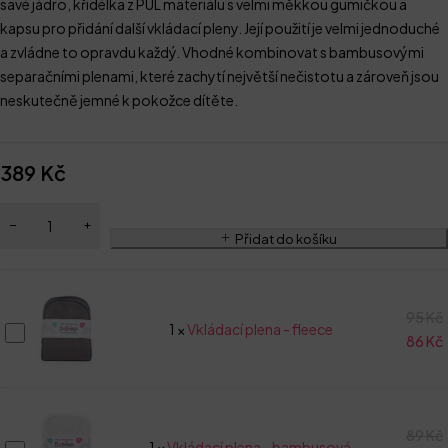
savé jádro, křidélka z PUL materiálu s velmi měkkou gumičkou a
kapsu pro přidání další vkládací pleny. Její použití je velmi jednoduché
a zvládne to opravdu každý. Vhodné kombinovat s bambusovými
separačními plenami, které zachytí největší nečistotu a zároveň jsou
neskutečně jemné k pokožce dítěte.
389
Kč
Přidat do košíku
95
Kč
Vkládací
1
×
Vkládací plena - fleece
86
Kč
plena
-
fleece
89
Kč
Vkládací
1
×
Vkládací plena - bambusová