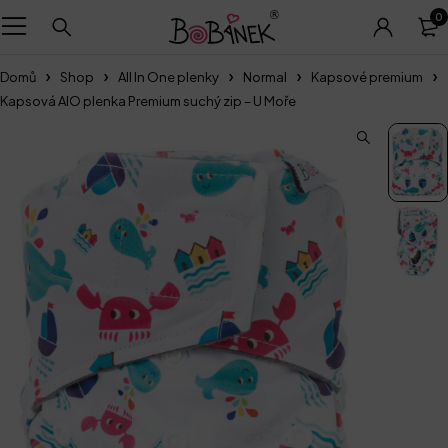
0
Domů
Shop
All In One plenky
Normal
Kapsové premium
Kapsová AIO plenka Premium suchý zip – U Moře