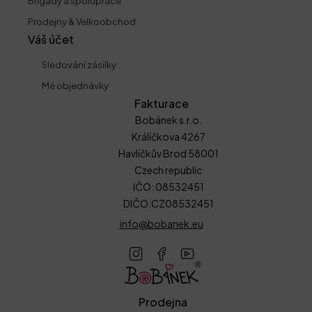
Brigády a spolupráce
Prodejny & Velkoobchod
Váš účet
Sledování zásilky
Mé objednávky
Fakturace
Bobánek s.r.o.
Králíčkova 4267
Havlíčkův Brod 58001
Czech republic
IČO: 08532451
DIČO:CZ08532451
info@bobanek.eu
Prodejna