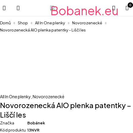
0
Domů
Shop
All In One plenky
Novorozenecké
Novorozenecká AIO plenka patentky – Liščí les
All In One plenky
,
Novorozenecké
Novorozenecká AIO plenka patentky –
Liščí les
Značka
Bobánek
Kód produktu
13NVR