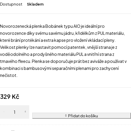
Dostupnost
Skladem
Novorozenecká plenka Bobánek typu AIO je ideální pro
novorozence díky svému savému jádru, křidélkům z PUL materiálu,
které brání protékání a extra kapse pro vložení vkládací pleny.
Velikost plenky lze nastavit pomocí patentek, vnější strana je z
voděodolného a prodyšného materiálu PUL a vnitřní strana z
tmavého fleecu. Plenka se doporučuje prát bez aviváže a používat v
kombinaci s bambusovými separačními plenami pro zachycení
nečistot.
329
Kč
Přidat do košíku