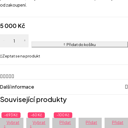
od zakoupení.
5 000
Kč
Přidat do košíku
Zeptat se na produkt
Další informace
Související produkty
-693 Kč
-60 Kč
-100 Kč
Vybrat
Vybrat
Přidat
Přidat
Přidat