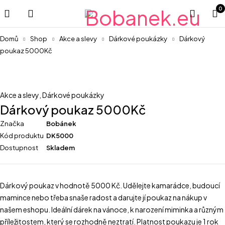
0
Domů
Shop
Akce a slevy
Dárkové poukázky
Dárkový
poukaz 5000Kč
Akce a slevy
,
Dárkové poukázky
Dárkový poukaz 5000Kč
Značka
Bobánek
Kód produktu
DK5000
Dostupnost
Skladem
Dárkový poukaz v hodnotě 5000 Kč. Udělejte kamarádce, budoucí
mamince nebo třeba snaše radost a darujte jí poukaz na nákup v
našem eshopu. Ideální dárek na vánoce, k narození miminka a různým
příležitostem, který se rozhodně neztratí. Platnost poukazu je 1 rok