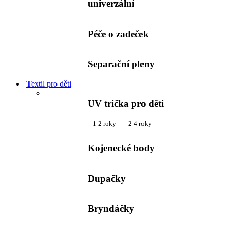
univerzální
Péče o zadeček
Separační pleny
Textil pro děti
UV trička pro děti
1-2 roky
2-4 roky
Kojenecké body
Dupačky
Bryndáčky