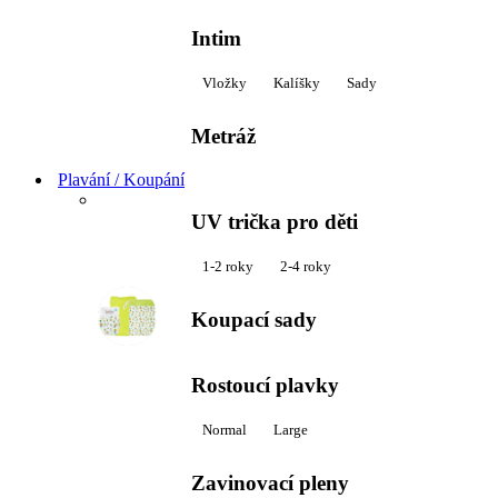
Intim
Vložky
Kalíšky
Sady
Metráž
Plavání / Koupání
UV trička pro děti
1-2 roky
2-4 roky
Koupací sady
Rostoucí plavky
Normal
Large
Zavinovací pleny