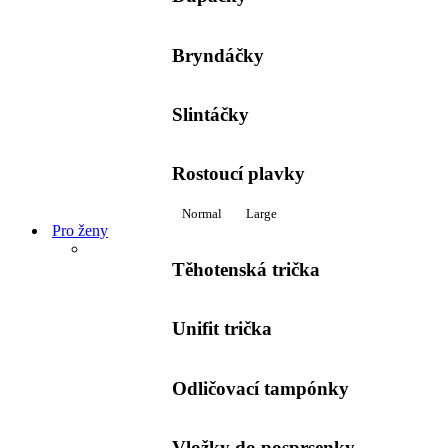
Bryndáčky
Slintáčky
Rostoucí plavky
Normal
Large
Pro ženy
Těhotenská trička
Unifit trička
Odličovací tampónky
Vložky do posprsenky