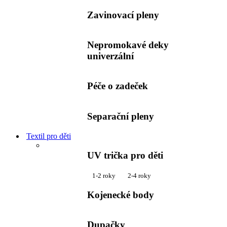
Zavinovací pleny
Nepromokavé deky
univerzální
Péče o zadeček
Separační pleny
Textil pro děti
UV trička pro děti
1-2 roky
2-4 roky
Kojenecké body
Dupačky