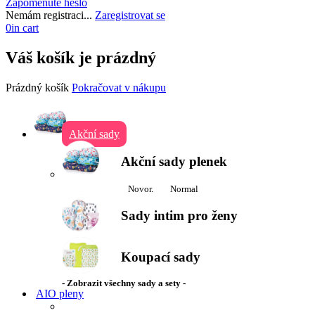
Zapomenuté heslo
Nemám registraci...
Zaregistrovat se
0
in cart
Váš košík je prázdný
Prázdný košík
Pokračovat v nákupu
Akční sady
Akční sady plenek
Novor.
Normal
Sady intim pro ženy
Koupací sady
- Zobrazit všechny sady a sety -
AIO pleny