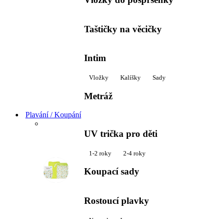
Taštičky na věcičky
Intim
Vložky
Kalíšky
Sady
Metráž
Plavání / Koupání
UV trička pro děti
1-2 roky
2-4 roky
Koupací sady
Rostoucí plavky