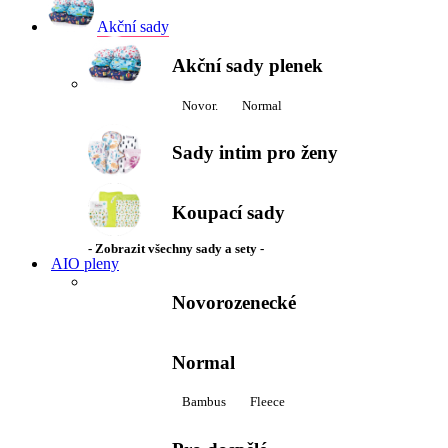
Akční sady
Akční sady plenek
Novor.
Normal
Sady intim pro ženy
Koupací sady
- Zobrazit všechny sady a sety -
AIO pleny
Novorozenecké
Normal
Bambus
Fleece