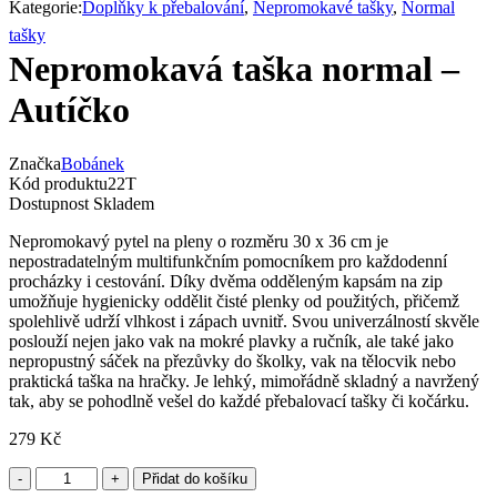
Kategorie:
Doplňky k přebalování
,
Nepromokavé tašky
,
Normal
tašky
Nepromokavá taška normal –
Autíčko
Značka
Bobánek
Kód produktu
22T
Dostupnost
Skladem
Nepromokavý pytel na pleny o rozměru 30 x 36 cm je
nepostradatelným multifunkčním pomocníkem pro každodenní
procházky i cestování. Díky dvěma odděleným kapsám na zip
umožňuje hygienicky oddělit čisté plenky od použitých, přičemž
spolehlivě udrží vlhkost i zápach uvnitř. Svou univerzálností skvěle
poslouží nejen jako vak na mokré plavky a ručník, ale také jako
nepropustný sáček na přezůvky do školky, vak na tělocvik nebo
praktická taška na hračky. Je lehký, mimořádně skladný a navržený
tak, aby se pohodlně vešel do každé přebalovací tašky či kočárku.
279
Kč
Přidat do košíku