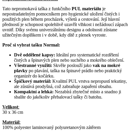
Tato nepromokavá taška z funkčního
PUL materiálu
je
nepostradatelným pomocníkem pro hygienické uložení čistých i
použitých plen během procházek, výletů a cestování. Její hlavní
předností je schopnost spolehlivě uzavřít vlhkost i nežádoucí zápach
uvnitř. Díky svému univerzálnímu designu a odolnosti zůstane
užitečným doplňkem i v době, kdy dítě z plenek vyroste.
Proč si vybrat tašku Normal:
Dvě oddělené kapsy:
Ideální pro systematické rozdělení
čistých a špinavých plen nebo suchého a mokrého oblečení.
Všestranné využití:
Skvěle poslouží jako
vak na mokré
plavky
po plavání, taška na špinavé prádlo nebo praktický
organizér do kočárku.
Špičkový materiál:
Kvalitní PUL vrstva nepropustí tekutiny,
ale zůstává prodyšná, což zabraňuje zapaření obsahu.
Kompaktní a lehká:
Nezabírá zbytečné místo a snadno ji
sbalíte do jakékoliv přebalovací tašky či batohu.
Velikost
:
30 x 36 cm
Materiál
:
100% polyester laminovaný polyuretanovým zátěrem