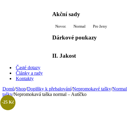
Akční sady
Novor.
Normal
Pro ženy
Dárkové poukazy
II. Jakost
Časté dotazy
Články a rady
Kontakty
Domů
/
Shop
/
Doplňky k přebalování
/
Nepromokavé tašky
/
Normal
tašky
/
Nepromokavá taška normal – Autíčko
-25 Kč