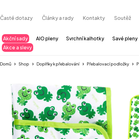
Časté dotazy
Články a rady
Kontakty
Soutěž
Akční sady
AIO pleny
Svrchní kalhotky
Savé pleny
Akce a slevy
Domů
Shop
Doplňky k přebalování
Přebalovací podložky
P