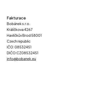
Fakturace
Bobánek s.r.o.
Králíčkova 4267
Havlíčkův Brod 58001
Czech republic
IČO: 08532451
DIČO:CZ08532451
info@bobanek.eu