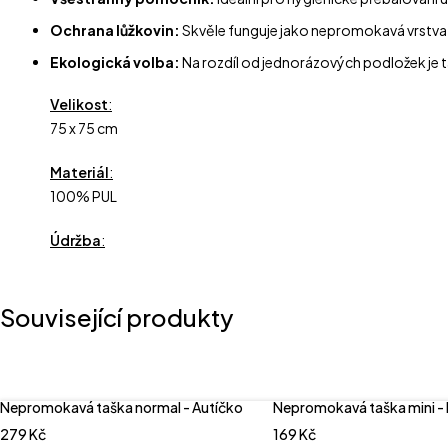
Ochrana lůžkovin:
Skvěle funguje jako nepromokavá vrstva
Ekologická volba:
Na rozdíl od jednorázových podložek je ta
Velikost
:
75 x 75 cm
Materiál
:
100% PUL
Údržba
:
Související produkty
Nepromokavá taška normal - Autíčko
Nepromokavá taška mini - 
279
Kč
169
Kč