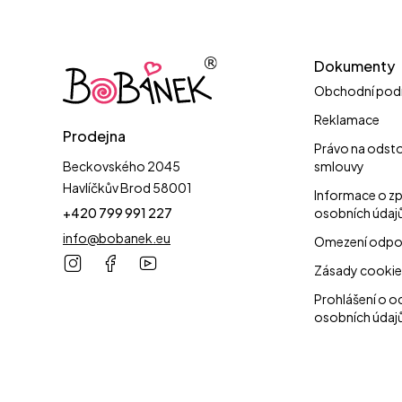
Dokumenty
Obchodní pod
Reklamace
Prodejna
Právo na odst
Beckovského 2045
smlouvy
Havlíčkův Brod 58001
Informace o z
+420 799 991 227
osobních údaj
info@bobanek.eu
Omezení odpo
Zásady cookie
Prohlášení o o
osobních údaj