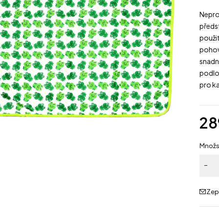
Nepro
předst
použi
pohovk
snadn
podlo
pro k
28
Množs
Zep