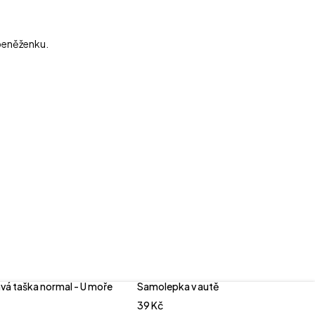
 peněženku.
á taška normal - U moře
Samolepka v autě
39
Kč