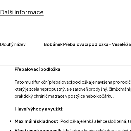
Další informace
Dlouhý název
Bobánek Přebalovací podložka – Veselé ža
Přebalovací podložka
Tato multifunkční přebalovací podložka je navržena pro rodič
který je zcela nepropustný, ale zároveň prodyšný, čímž chrání
praktický chránič matrace v postýlce nebo kočárku.
Hlavní výhody a využití:
Maximální skladnost:
Podložka je lehká a lehce složitelná,
Všestranný pomocník:
Ideální pro hygienické přebalování u