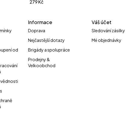
279
Kč
Informace
Váš účet
mínky
Doprava
Sledování zásilky
Nejčastější dotazy
Mé objednávky
oupení od
Brigády a spolupráce
Prodejny &
pracování
Velkoobchod
ů
vědnosti
s
chraně
ů