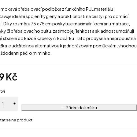
mokavá přebalovací podložka z funkčního PUL materiálu
avuje ideální spojení hygieny a praktičnosti na cesty i pro domácí
tí. Díky rozměru 75 x 75 cm poskytuje maximální ochranu matrace,
y či přebalovacího pultu, zatímco její lehkost a skladnost umožňují
é sbalení do každé kabelky či kočárku. Tato prodyšná a nepropustná
žka je udržitelnou alternativou k jednorázovým pomůckám, vhodnou
aždodenní péči o miminko.
9
Kč
tví
Přidat do košíku
tat se na produkt