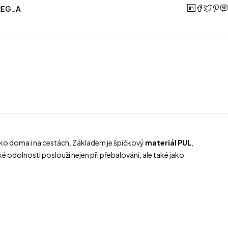
REG_A
inko doma i na cestách. Základem je špičkový
materiál PUL
,
 odolnosti poslouží nejen při přebalování, ale také jako