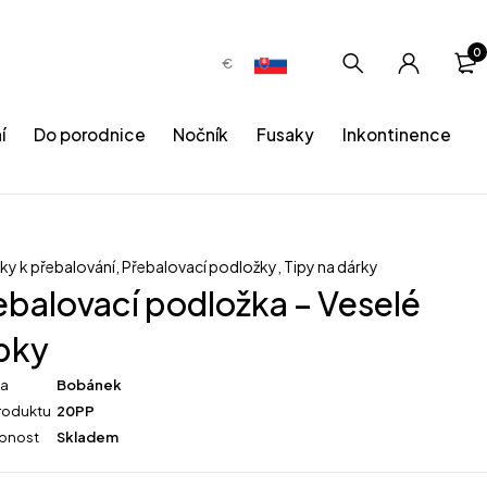
0
€
í
Do porodnice
Nočník
Fusaky
Inkontinence
ky k přebalování
,
Přebalovací podložky
,
Tipy na dárky
ebalovací podložka – Veselé
bky
ka
Bobánek
roduktu
20PP
pnost
Skladem