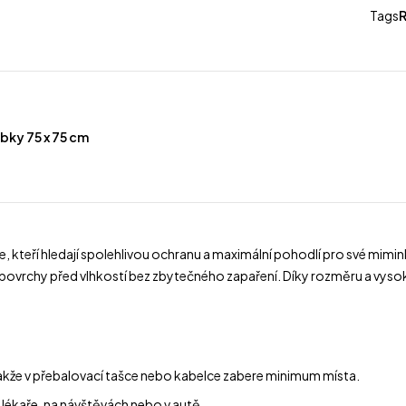
Tags
bky 75 x 75 cm
e, kteří hledají spolehlivou ochranu a maximální pohodlí pro své mim
 povrchy před vlhkostí bez zbytečného zapaření. Díky rozměru a vysoké
 takže v přebalovací tašce nebo kabelce zabere minimum místa.
 lékaře, na návštěvách nebo v autě.