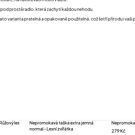
 pod prostěradlo, která zachytí každou nehodu.
to varianta pratelná a opakovaně použitelná, což šetří přírodu i vaši
Růžový les
Nepromokavá taška extra jemná
Nepromokav
normal - Lesní zvířátka
279
Kč