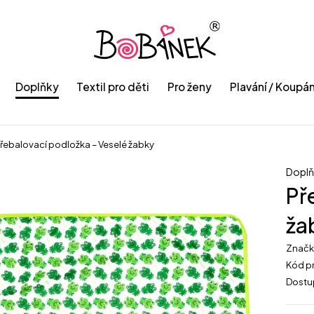
Doplňky
Textil pro děti
Pro ženy
Plavání / Koupán
řebalovací podložka – Veselé žabky
Doplň
Př
ža
Znač
Kód p
Dostu