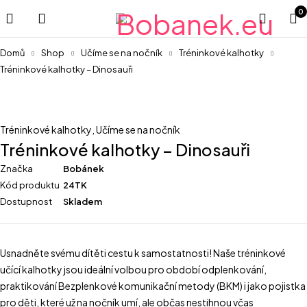
0
Domů
Shop
Učíme se na nočník
Tréninkové kalhotky
Tréninkové kalhotky – Dinosauři
Tréninkové kalhotky
,
Učíme se na nočník
Tréninkové kalhotky – Dinosauři
Značka
Bobánek
Kód produktu
24TK
Dostupnost
Skladem
Usnadněte svému dítěti cestu k samostatnosti! Naše tréninkové
učící kalhotky jsou ideální volbou pro období odplenkování,
praktikování Bezplenkové komunikační metody (BKM) i jako pojistka
pro děti, které už na nočník umí, ale občas nestihnou včas