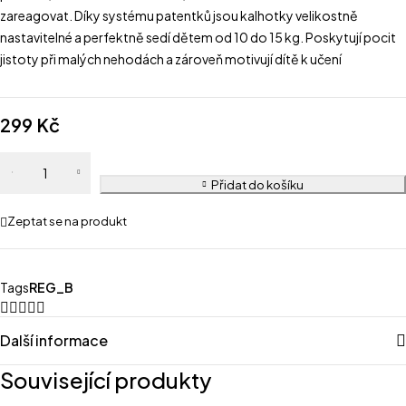
zareagovat. Díky systému patentků jsou kalhotky velikostně
nastavitelné a perfektně sedí dětem od 10 do 15 kg. Poskytují pocit
jistoty při malých nehodách a zároveň motivují dítě k učení
299
Kč
Přidat do košíku
Zeptat se na produkt
Tags
REG_B
Další informace
Související produkty