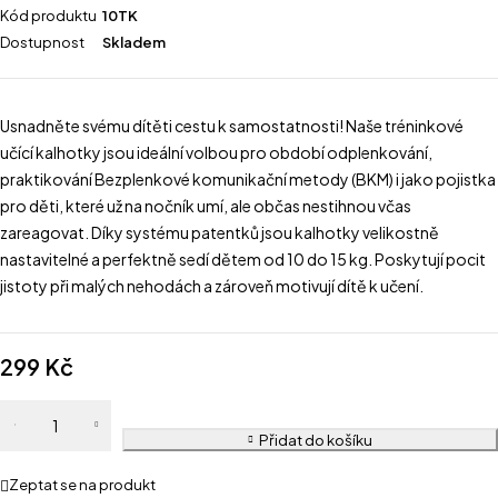
Kód produktu
10TK
Dostupnost
Skladem
Usnadněte svému dítěti cestu k samostatnosti! Naše tréninkové
učící kalhotky jsou ideální volbou pro období odplenkování,
praktikování Bezplenkové komunikační metody (BKM) i jako pojistka
pro děti, které už na nočník umí, ale občas nestihnou včas
zareagovat. Díky systému patentků jsou kalhotky velikostně
nastavitelné a perfektně sedí dětem od 10 do 15 kg. Poskytují pocit
jistoty při malých nehodách a zároveň motivují dítě k učení.
299
Kč
Přidat do košíku
Zeptat se na produkt