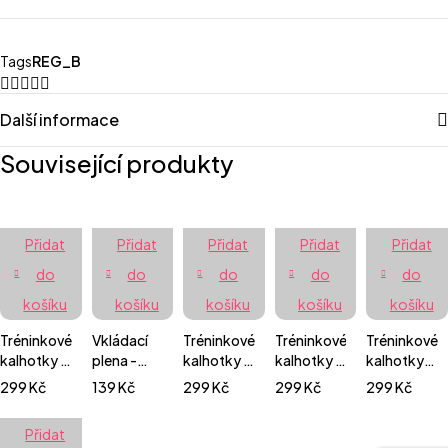
Tags
REG_B
Další informace
Související produkty
Přidat
Přidat
Přidat
Přidat
Přidat
do
do
do
do
do
košíku
košíku
košíku
košíku
košíku
Tréninkové
Vkládací
Tréninkové
Tréninkové
Tréninkové
kalhotky -
plena -
kalhotky -
kalhotky -
kalhotky
Růžové
prefold
Noční
Kolibříci
extra
299
Kč
139
Kč
299
Kč
299
Kč
299
Kč
květiny
mikrovlákno
pírka
jemné -
Cute cats
Přidat