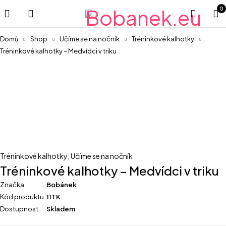
0
Domů
Shop
Učíme se na nočník
Tréninkové kalhotky
Tréninkové kalhotky – Medvídci v triku
Tréninkové kalhotky
,
Učíme se na nočník
Tréninkové kalhotky – Medvídci v triku
Značka
Bobánek
Kód produktu
11TK
Dostupnost
Skladem