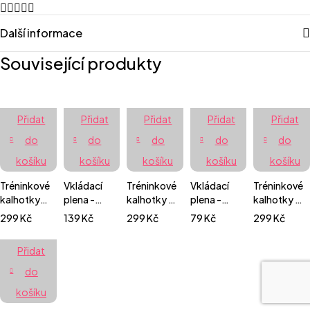
Další informace
Související produkty
Přidat
Přidat
Přidat
Přidat
Přidat
do
do
do
do
do
košíku
košíku
košíku
košíku
košíku
Tréninkové
Vkládací
Tréninkové
Vkládací
Tréninkové
kalhotky
plena -
kalhotky -
plena -
kalhotky -
extra
prefold
Racek a
novorozenecká
Růžové
299
Kč
139
Kč
299
Kč
79
Kč
299
Kč
jemné -
mikrovlákno
tuleň
fleece
květiny
Cute dogs
Přidat
do
košíku