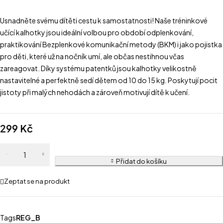
Usnadněte svému dítěti cestu k samostatnosti! Naše tréninkové
učící kalhotky jsou ideální volbou pro období odplenkování,
praktikování Bezplenkové komunikační metody (BKM) i jako pojistka
pro děti, které už na nočník umí, ale občas nestihnou včas
zareagovat. Díky systému patentků jsou kalhotky velikostně
nastavitelné a perfektně sedí dětem od 10 do 15 kg. Poskytují pocit
jistoty při malých nehodách a zároveň motivují dítě k učení.
299
Kč
Přidat do košíku
Zeptat se na produkt
Tags
REG_B