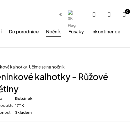
0
€
í
Do porodnice
Nočník
Fusaky
Inkontinence
nkové kalhotky
,
Učíme se na nočník
éninkové kalhotky – Růžové
ětiny
ka
Bobánek
roduktu
17TK
pnost
Skladem