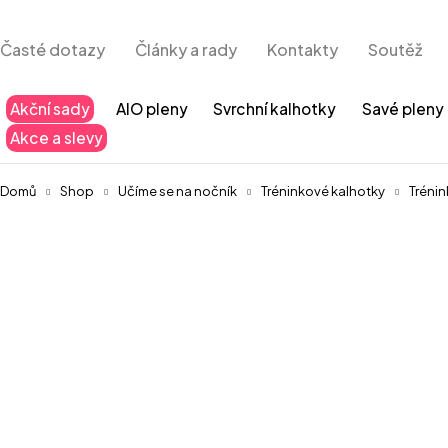
Časté dotazy
Články a rady
Kontakty
Soutěž
Akční sady
AIO pleny
Svrchní kalhotky
Savé pleny
Akce a slevy
Domů
Shop
Učíme se na nočník
Tréninkové kalhotky
Trénin