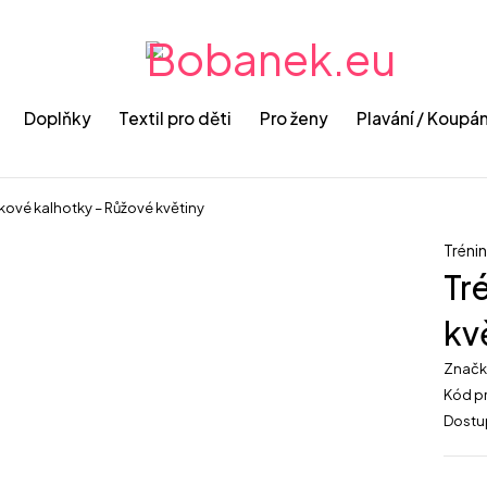
Doplňky
Textil pro děti
Pro ženy
Plavání / Koupán
kové kalhotky – Růžové květiny
Tréni
Tr
kv
Znač
Kód p
Dostu