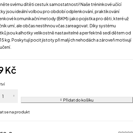
něte svému dítěti cestu k samostatnosti! Naše tréninkové učící
tky jsou ideální volbou pro období odplenkování, praktikování
enkové komunikační metody (BKM) i jako pojistka pro děti, které už
čník umí, ale občas nestihnou včas zareagovat. Díky systému
tků jsou kalhotky velikostně nastavitelné a perfektně sedí dětem od
15 kg. Poskytují pocit jistoty při malých nehodách a zároveň motivují
 učení.
9
Kč
tví
Přidat do košíku
at se na produkt