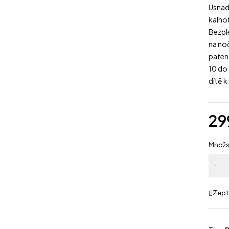
Usnad
kalho
Bezpl
na no
paten
10 do 
dítě k
29
Množs
Zept