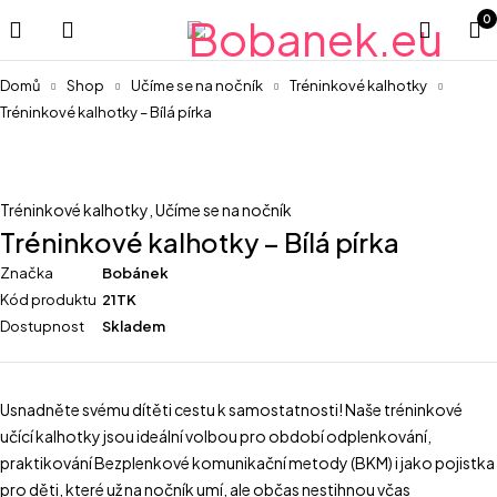
0
Domů
Shop
Učíme se na nočník
Tréninkové kalhotky
Tréninkové kalhotky – Bílá pírka
Tréninkové kalhotky
,
Učíme se na nočník
Tréninkové kalhotky – Bílá pírka
Značka
Bobánek
Kód produktu
21TK
Dostupnost
Skladem
Usnadněte svému dítěti cestu k samostatnosti! Naše tréninkové
učící kalhotky jsou ideální volbou pro období odplenkování,
praktikování Bezplenkové komunikační metody (BKM) i jako pojistka
pro děti, které už na nočník umí, ale občas nestihnou včas