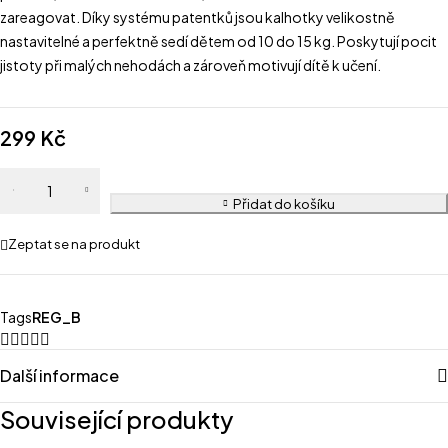
zareagovat. Díky systému patentků jsou kalhotky velikostně
nastavitelné a perfektně sedí dětem od 10 do 15 kg. Poskytují pocit
jistoty při malých nehodách a zároveň motivují dítě k učení.
299
Kč
Přidat do košíku
Zeptat se na produkt
Tags
REG_B
Další informace
Související produkty