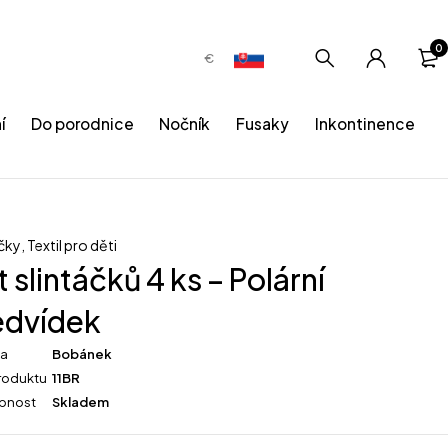
0
€
í
Do porodnice
Nočník
Fusaky
Inkontinence
áčky
,
Textil pro děti
 slintáčků 4 ks – Polární
dvídek
ka
Bobánek
roduktu
11BR
pnost
Skladem