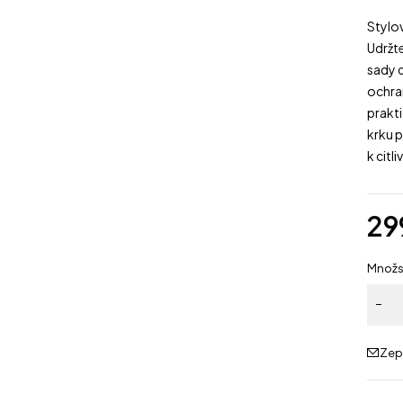
Stylo
Udržte
sady 
ochran
prakt
krku 
k citl
29
Množs
Zep