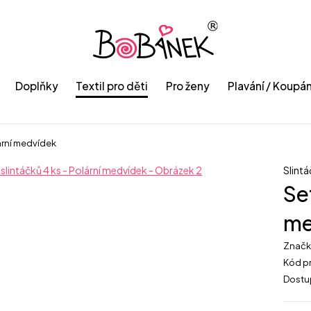
Doplňky
Textil pro děti
Pro ženy
Plavání / Koupán
lární medvídek
Slint
Set
me
Znač
Kód p
Dostu