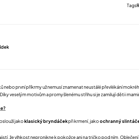
Tags
vídek
 nebo první příkrmy už nemusí znamenat neustálé převlékání mokrého
 Díky veselým motivům a promyšlenému střihu si je zamilují děti i mami
ce?
Poslouží jako
klasický bryndáček
při krmení, jako
ochranný slintáč
zajistí, že vlhkost nepronikne k pokožce ani na tričko pod ním. Obleče