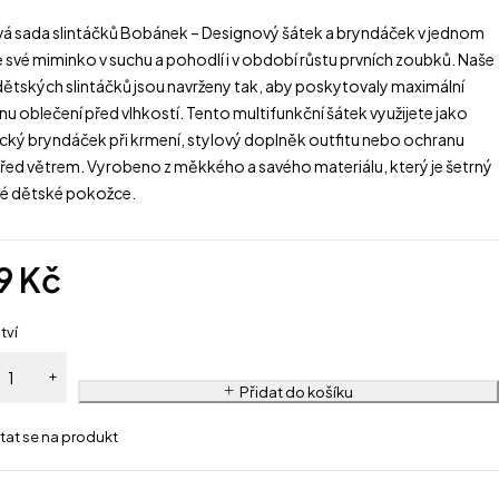
vá sada slintáčků Bobánek – Designový šátek a bryndáček v jednom
 své miminko v suchu a pohodlí i v období růstu prvních zoubků. Naše
dětských slintáčků jsou navrženy tak, aby poskytovaly maximální
u oblečení před vlhkostí. Tento multifunkční šátek využijete jako
ický bryndáček při krmení, stylový doplněk outfitu nebo ochranu
před větrem. Vyrobeno z měkkého a savého materiálu, který je šetrný
ivé dětské pokožce.
9
Kč
tví
Přidat do košíku
tat se na produkt