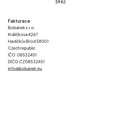
59
Kč
Fakturace
Bobánek s.r.o.
Králíčkova 4267
Havlíčkův Brod 58001
Czech republic
IČO: 08532451
DIČO:CZ08532451
info@bobanek.eu