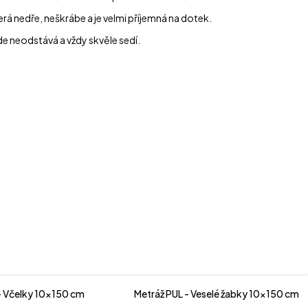
erá nedře, neškrábe a je velmi příjemná na dotek.
e neodstává a vždy skvěle sedí.
- Včelky 10x150 cm
Metráž PUL - Veselé žabky 10x150 cm