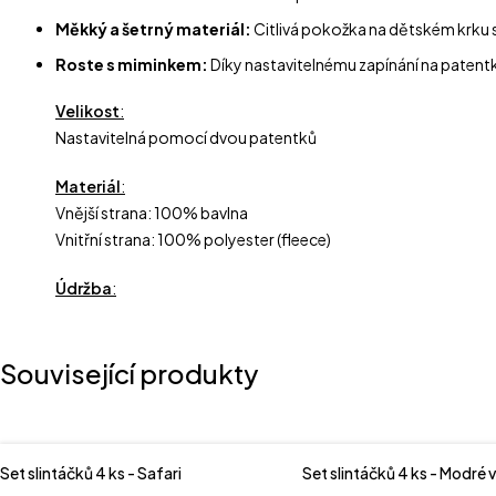
Měkký a šetrný materiál:
Citlivá pokožka na dětském krku si
Roste s miminkem:
Díky nastavitelnému zapínání na patentk
Velikost
:
Nastavitelná pomocí dvou patentků
Materiál
:
Vnější strana: 100% bavlna
Vnitřní strana: 100% polyester (fleece)
Údržba
:
Související produkty
Set slintáčků 4 ks - Safari
Set slintáčků 4 ks - Modré 