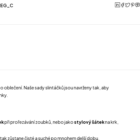
REG_C
 oblečení. Naše sady slintáčků jsou navrženy tak, aby
nky.
ek
při prořezávání zoubků, nebo jako
stylový šátek
na krk,
ní tak zůstane čisté a suché po mnohem delší dobu.