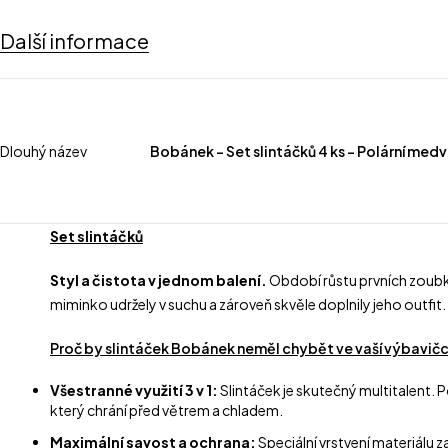
Další informace
Dlouhý název
Bobánek – Set slintáčků 4 ks – Polární med
Set slintáčků
Styl a čistota v jednom balení.
Období růstu prvních zoubků
miminko udržely v suchu a zároveň skvěle doplnily jeho outfit.
Proč by slintáček Bobánek neměl chybět ve vaší výbavič
Všestranné využití 3 v 1:
Slintáček je skutečný multitalent. 
který chrání před větrem a chladem.
Maximální savost a ochrana:
Speciální vrstvení materiálu 