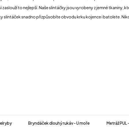
 zaslouží to nejlepší. Naše slintáčky jsou vyrobeny z jemné tkaniny, kt
y slintáček snadno přizpůsobíte obvodu krku kojence i batolete. Nikd
velryby
Bryndáček dlouhý rukáv - U moře
Metráž PUL 