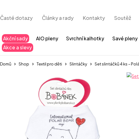
Časté dotazy
Články a rady
Kontakty
Soutěž
Akční sady
AIO pleny
Svrchní kalhotky
Savé pleny
Akce a slevy
Domů
Shop
Textil pro děti
Slintáčky
Set slintáčků 4 ks – Po