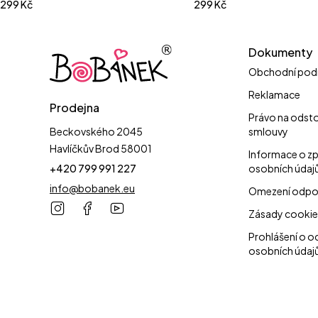
299
Kč
299
Kč
Dokumenty
Obchodní pod
Reklamace
Prodejna
Právo na odst
Beckovského 2045
smlouvy
Havlíčkův Brod 58001
Informace o z
+420 799 991 227
osobních údaj
info@bobanek.eu
Omezení odpo
Zásady cookie
Prohlášení o o
osobních údaj