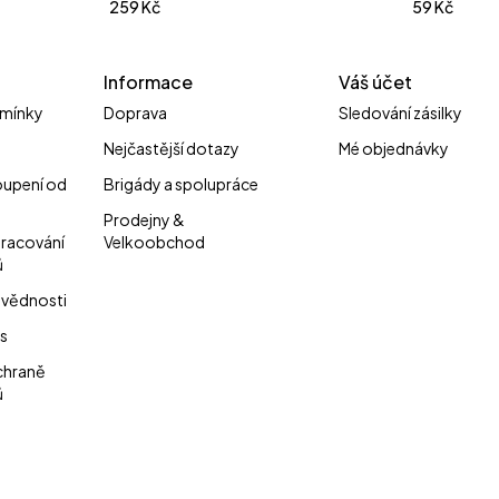
259
Kč
59
Kč
Informace
Váš účet
mínky
Doprava
Sledování zásilky
Nejčastější dotazy
Mé objednávky
oupení od
Brigády a spolupráce
Prodejny &
pracování
Velkoobchod
ů
vědnosti
s
chraně
ů