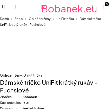
0
Domů
Shop
Oblečení ženy
UniFit trička
Dámské tričko
UniFit krátký rukáv – Fuchsiové
Oblečení ženy
,
UniFit trička
Dámské tričko UniFit krátký rukáv –
Fuchsiové
Značka
Bobánek
Kód produktu
13UF
Dostupnost
Jen 1 skladem