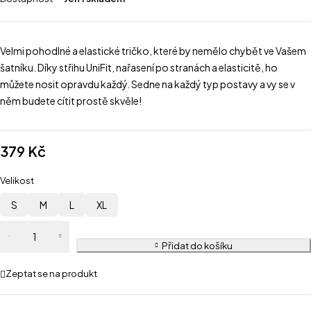
Velmi pohodlné a elastické tričko, které by nemělo chybět ve Vašem
šatníku. Díky střihu UniFit, nařasení po stranách a elasticitě, ho
můžete nosit opravdu každý. Sedne na každý typ postavy a vy se v
něm budete cítit prostě skvěle!
379
Kč
Velikost
S
M
L
XL
Přidat do košíku
Zeptat se na produkt