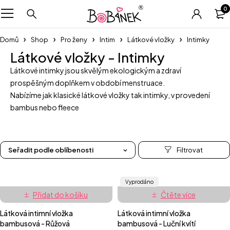
0
Domů
Shop
Pro ženy
Intim
Látkové vložky
Intimky
Látkové vložky - Intimky
Látkové intimky jsou skvělým ekologickým a zdraví
prospěšným doplňkem v období menstruace.
Nabízíme jak klasické látkové vložky tak intimky, v provedení
bambus nebo fleece
Seřadit podle oblíbenosti
Vyprodáno
Přidat do košíku
Čtěte více
Látková intimní vložka
Látková intimní vložka
bambusová - Růžová
bambusová - Luční kvítí