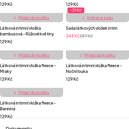
129
Kč
129
Kč
-39 Kč
Přidat do košíku
Vybrat si sadu
Látková intimní vložka
Sada látkových vložek intim
bambusová - Růžové květiny
348
Kč
387
Kč
129
Kč
Přidat do košíku
Přidat do košíku
Látková intimní vložka fleece -
Látková intimní vložka fleece -
Mraky
Noční louka
129
Kč
129
Kč
Přidat do košíku
Látková intimní vložka fleece -
Barevná
129
Kč
Dokumenty