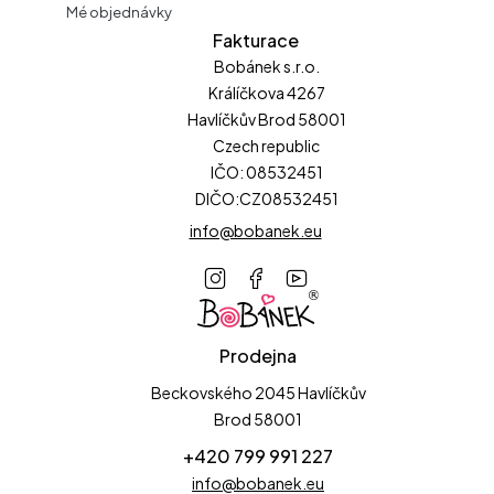
Mé objednávky
Fakturace
Bobánek s.r.o.
Králíčkova 4267
Havlíčkův Brod 58001
Czech republic
IČO: 08532451
DIČO:CZ08532451
info@bobanek.eu
Prodejna
Beckovského 2045 Havlíčkův
Brod 58001
+420 799 991 227
info@bobanek.eu