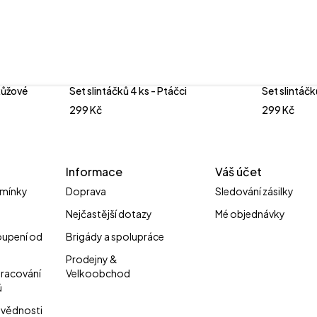
Růžové
Set slintáčků 4 ks - Ptáčci
Set slintáčk
299
Kč
299
Kč
Informace
Váš účet
mínky
Doprava
Sledování zásilky
Nejčastější dotazy
Mé objednávky
oupení od
Brigády a spolupráce
Prodejny &
pracování
Velkoobchod
ů
vědnosti