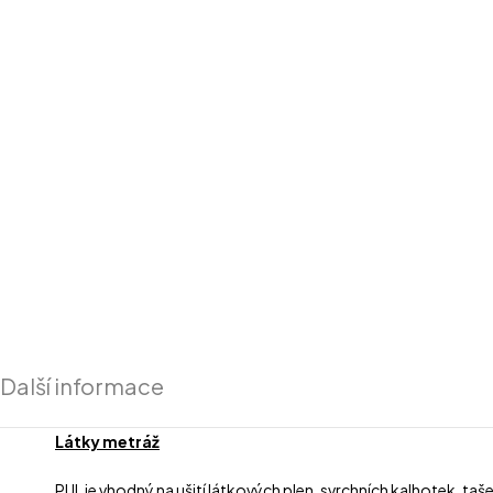
Další informace
Látky metráž
PUL je vhodný na ušití látkových plen, svrchních kalhotek, taš