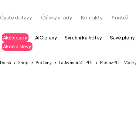
Časté dotazy
Články a rady
Kontakty
Soutěž
Akční sady
AIO pleny
Svrchní kalhotky
Savé pleny
Akce a slevy
Domů
Shop
Pro ženy
Látky metráž - PUL
Metráž PUL – Včelk