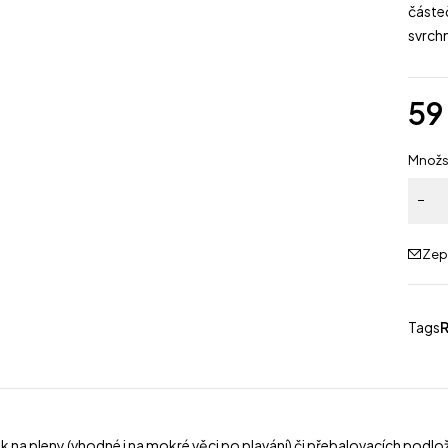
částeč
svrch
5
Množs
Zep
Tags
ek na pleny (vhodné i na mokré věci po plavání) či přebalovacích podl