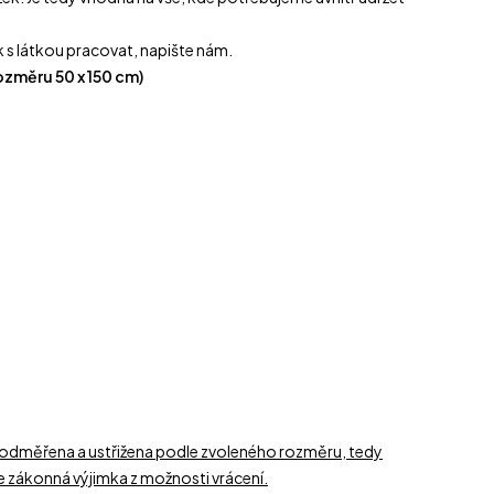
ak s látkou pracovat, napište nám.
rozměru 50 x 150 cm)
 odměřena a ustřižena podle zvoleného rozměru, tedy
je zákonná výjimka z možnosti vrácení.