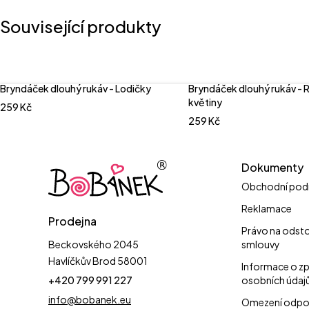
Související produkty
Bryndáček dlouhý rukáv - Lodičky
Bryndáček dlouhý rukáv - 
květiny
259
Kč
259
Kč
Dokumenty
Obchodní pod
Reklamace
Prodejna
Právo na odst
Beckovského 2045
smlouvy
Havlíčkův Brod 58001
Informace o z
+420 799 991 227
osobních údaj
info@bobanek.eu
Omezení odpo