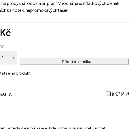
ně prodyšná, odolná při praní. Vhodná na ušití látkových plenek,
ních kalhotek, nepromokavých tašek…
9
Kč
tví
Přidat do košíku
tat se na produkt
REG_A
ožek. Je tedy vhodná na vše, kde potřebujeme uvnitř udržet