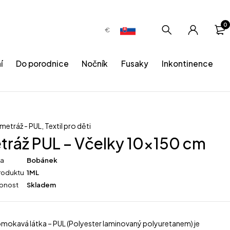
0
€
í
Do porodnice
Nočník
Fusaky
Inkontinence
 metráž - PUL
,
Textil pro děti
tráž PUL – Včelky 10×150 cm
ka
Bobánek
roduktu
1ML
pnost
Skladem
mokavá látka – PUL (Polyester laminovaný polyuretanem) je