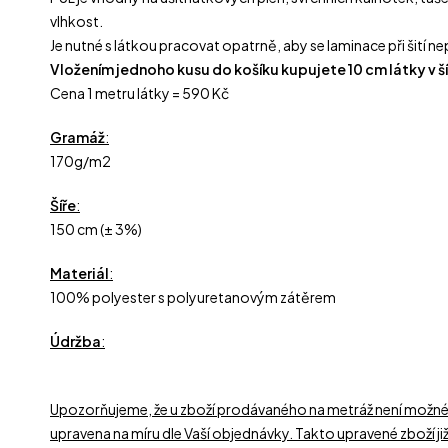
vlhkost.
Je nutné s látkou pracovat opatrně, aby se laminace při šití n
Vložením jednoho kusu do košíku kupujete 10 cm látky v šíř
Cena 1 metru látky = 590 Kč
Gramáž
:
170g/m2
Šíře
:
150 cm (± 3%)
Materiál
:
100% polyester s polyuretanovým zátěrem
Údržba
:
Upozorňujeme, že u zboží prodávaného na metráž není možné 
upravena na míru dle Vaší objednávky. Takto upravené zboží ji