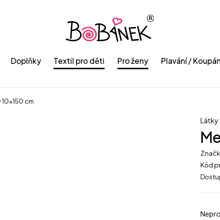
Doplňky
Textil pro děti
Pro ženy
Plavání / Koupán
y 10×150 cm
Látky
Me
Znač
Kód p
Dostu
Nepro