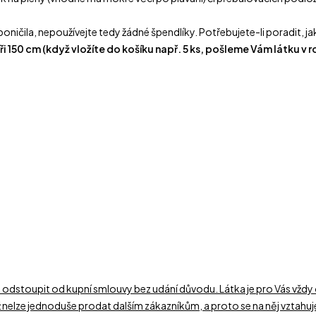
eponičila, nepoužívejte tedy žádné špendlíky. Potřebujete-li poradit, j
i 150 cm (když vložíte do košíku např. 5 ks, pošleme Vám látku v 
odstoupit od kupní smlouvy bez udání důvodu. Látka je pro Vás vždy
ž nelze jednoduše prodat dalším zákazníkům, a proto se na něj vztahu