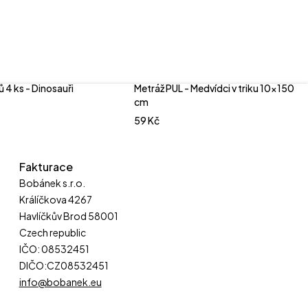
ů 4 ks - Dinosauři
Metráž PUL - Medvídci v triku 10x150
cm
59
Kč
Fakturace
Bobánek s.r.o.
Králíčkova 4267
Havlíčkův Brod 58001
Czech republic
IČO: 08532451
DIČO:CZ08532451
info@bobanek.eu