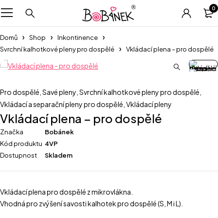
0
Domů
Shop
Inkontinence
Svrchní kalhotkové pleny pro dospělé
Vkládací plena – pro dospělé
Pro dospělé
,
Savé pleny
,
Svrchní kalhotkové pleny pro dospělé
,
Vkládací a separační pleny pro dospělé
,
Vkládací pleny
Vkládací plena – pro dospělé
Značka
Bobánek
Kód produktu
4VP
Dostupnost
Skladem
Vkládací plena pro dospělé z mikrovlákna.
Vhodná pro zvýšení savosti kalhotek pro dospělé (S, M i L).