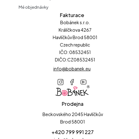
Mé objednávky
Fakturace
Bobánek s.r.o.
Králíčkova 4267
Havlíčkův Brod 58001
Czech republic
IČO: 08532451
DIČO:CZ08532451
info@bobanek.eu
Prodejna
Beckovského 2045 Havlíčkův
Brod 58001
+420 799 991 227