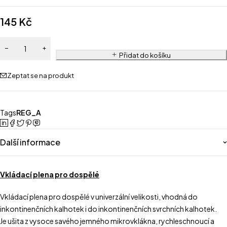
145
Kč
Přidat do košíku
Zeptat se na produkt
Tags
REG_A
Další informace
Vkládací plena pro dospělé
Vkládací plena pro dospělé v univerzální velikosti, vhodná do
inkontinenčních kalhotek i do inkontinenčních svrchních kalhotek.
Je ušita z vysoce savého jemného mikrovklákna, rychleschnoucí a