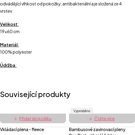
odvádějící vlhkost od pokožky, antibakteriální a je složená ze 4
vrstev.
Velikost
:
19×60 cm
Materiál
:
100% polyester
Údržba
:
Související produkty
Vyprodáno
Přidat do košíku
Čtěte více
Vkládací plena - fleece
Bambusové zavinovací pleny