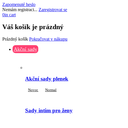
Zapomenuté heslo
Nemám registraci...
Zaregistrovat se
0
in cart
Váš košík je prázdný
Prázdný košík
Pokračovat v nákupu
Akční sady
Akční sady plenek
Novor.
Normal
Sady intim pro ženy