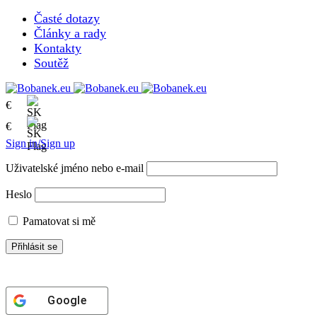
Časté dotazy
Články a rady
Kontakty
Soutěž
€
€
Sign in/Sign up
Uživatelské jméno nebo e-mail
Heslo
Pamatovat si mě
Google