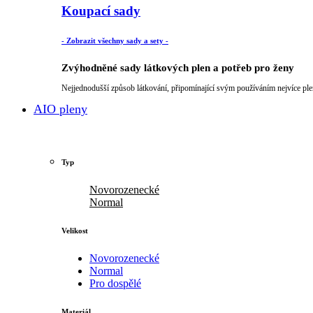
Koupací sady
- Zobrazit všechny sady a sety -
Zvýhodněné sady látkových plen a potřeb pro ženy
Nejjednodušší způsob látkování, připomínající svým používáním nejvíce ple
AIO pleny
Typ
Novorozenecké
Normal
Velikost
Novorozenecké
Normal
Pro dospělé
Materiál