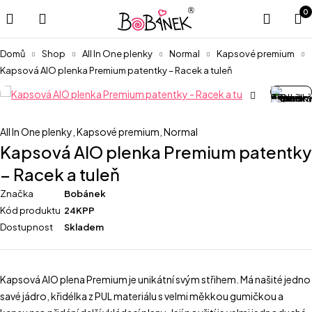
0
Domů
Shop
All In One plenky
Normal
Kapsové premium
Kapsová AIO plenka Premium patentky – Racek a tuleň
All In One plenky
,
Kapsové premium
,
Normal
Kapsová AIO plenka Premium patentky
– Racek a tuleň
Značka
Bobánek
Kód produktu
24KPP
Dostupnost
Skladem
Kapsová AIO plena Premium je unikátní svým střihem. Má našité jedno
savé jádro, křidélka z PUL materiálu s velmi měkkou gumičkou a