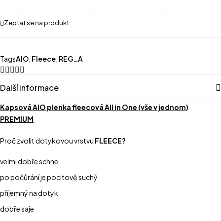
-
bambusová
Zeptat se na produkt
Tags
AIO
,
Fleece
,
REG_A
Další informace
Kapsová AIO plenka fleecová All in One (vše v jednom)
PREMIUM
Proč zvolit dotykovou vrstvu
FLEECE?
velmi dobře schne
po počůrání je pocitově suchý
příjemný na dotyk
dobře saje