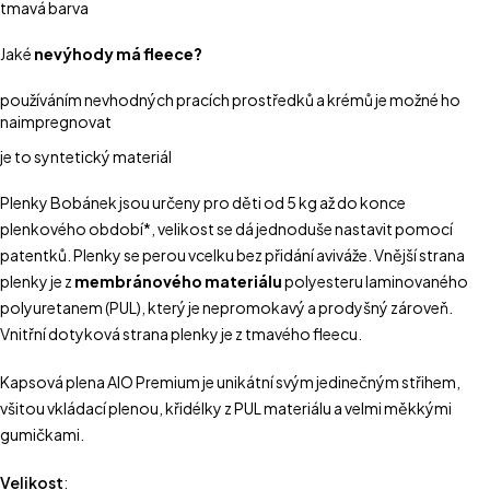
tmavá barva
Jaké
nevýhody má fleece?
používáním nevhodných pracích prostředků a krémů je možné ho
naimpregnovat
je to syntetický materiál
Plenky Bobánek jsou určeny pro děti od 5 kg až do konce
plenkového období*, velikost se dá jednoduše nastavit pomocí
patentků. Plenky se perou vcelku bez přidání aviváže. Vnější strana
plenky je z
membránového materiálu
polyesteru laminovaného
polyuretanem (PUL), který je nepromokavý a prodyšný zároveň.
Vnitřní dotyková strana plenky je z tmavého fleecu.
Kapsová plena AIO Premium je unikátní svým jedinečným střihem,
všitou vkládací plenou, křidélky z PUL materiálu a velmi měkkými
gumičkami.
Velikost
: