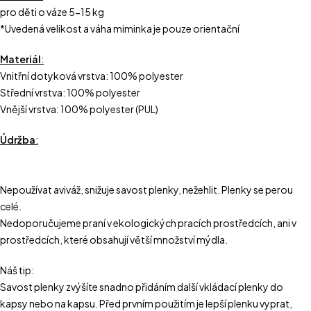
pro děti o váze 5-15 kg
*Uvedená velikost a váha miminka je pouze orientační
Materiál
:
Vnitřní dotyková vrstva: 100% polyester
Střední vrstva: 100% polyester
Vnější vrstva: 100% polyester (PUL)
Údržba
:
Nepoužívat aviváž, snižuje savost plenky, nežehlit. Plenky se perou
celé.
Nedoporučujeme praní v ekologických pracích prostředcích, ani v
prostředcích, které obsahují větší množství mýdla.
Náš tip:
Savost plenky zvýšíte snadno přidáním další vkládací plenky do
kapsy nebo na kapsu. Před prvním použitím je lepší plenku vyprat,