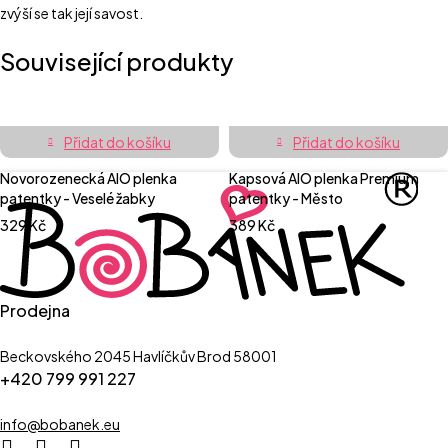
zvýší se tak její savost.
Související produkty
Přidat do košíku
Přidat do košíku
Novorozenecká AIO plenka
Kapsová AIO plenka Premium
patentky - Veselé žabky
patentky - Město
329
Kč
389
Kč
Prodejna
Beckovského 2045 Havlíčkův Brod 58001
+420 799 991 227
info@bobanek.eu