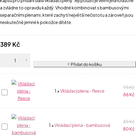
kapsu pro přidání další vkládací pleny. Její použití je velmi jednoduché
a zvládne to opravdu každý. Vhodné kombinovat s bambusovými
separačními plenami, které zachytí největší nečistotu a zároveň jsou
neskutečně jemné k pokožce dítěte.
389
Kč
Přidat do košíku
95
Kč
Vkládací
1
×
Vkládací plena - fleece
86
Kč
plena
-
fleece
89
Kč
Vkládací
1
×
Vkládací plena - bambusová
80
Kč
plena