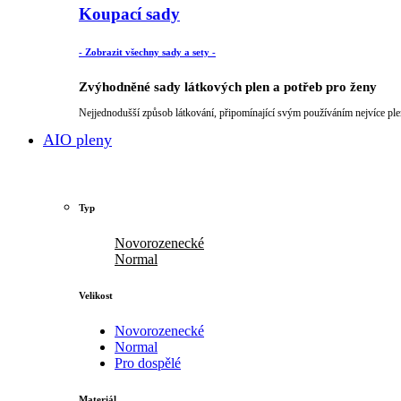
Koupací sady
- Zobrazit všechny sady a sety -
Zvýhodněné sady látkových plen a potřeb pro ženy
Nejjednodušší způsob látkování, připomínající svým používáním nejvíce ple
AIO pleny
Typ
Novorozenecké
Normal
Velikost
Novorozenecké
Normal
Pro dospělé
Materiál