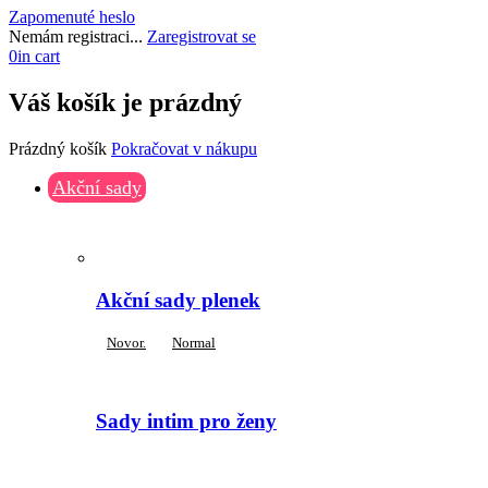
Zapomenuté heslo
Nemám registraci...
Zaregistrovat se
0
in cart
Váš košík je prázdný
Prázdný košík
Pokračovat v nákupu
Akční sady
Akční sady plenek
Novor.
Normal
Sady intim pro ženy