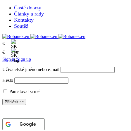
Časté dotazy
Články a rady
Kontakty
Soutěž
€
€
Sign in/Sign up
Uživatelské jméno nebo e-mail
Heslo
Pamatovat si mě
Google