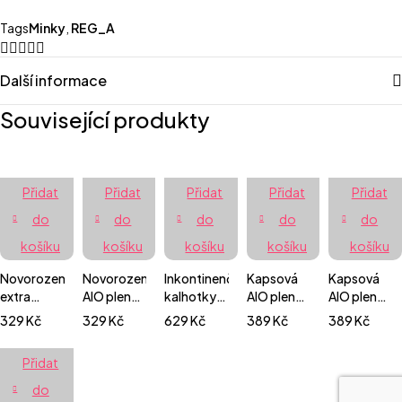
Tags
Minky
,
REG_A
Další informace
Související produkty
Přidat
Přidat
Přidat
Přidat
Přidat
do
do
do
do
do
košíku
košíku
košíku
košíku
košíku
Novorozenecká
Novorozenecká
Inkontinenční
Kapsová
Kapsová
extra
AIO plenka
kalhotky
AIO plenka
AIO plenka
jemná AIO
patentky -
pro
Premium
Premium
329
Kč
329
Kč
629
Kč
389
Kč
389
Kč
plenka
Medvídci v
dospělé S
suchý zip -
patentky -
suchý zip -
triku
Autíčko
Tulipány
Přidat
Zvířátka
do