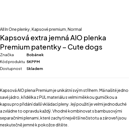
All In One plenky
,
Kapsové premium
,
Normal
Kapsová extra jemná AIO plenka
Premium patentky – Cute dogs
Značka
Bobánek
Kód produktu
5KPPM
Dostupnost
Skladem
Kapsová AIO plena Premium je unikátní svým střihem. Má našité jedno
savé jádro, křidélka z PUL materiálu s velmi měkkou gumičkou a
kapsu pro přidání další vkládací pleny. Její použití je velmi jednoduché
a zvládne to opravdu každý. Vhodné kombinovat s bambusovými
separačními plenami, které zachytí největší nečistotu a zároveň jsou
neskutečně jemné k pokožce dítěte.