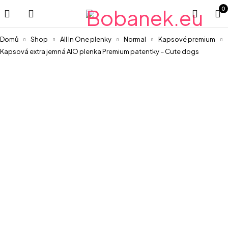
0
Domů
Shop
All In One plenky
Normal
Kapsové premium
Kapsová extra jemná AIO plenka Premium patentky – Cute dogs